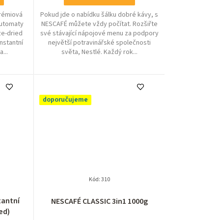
prémiová
Pokud jde o nabídku šálku dobré kávy, s
automaty
NESCAFÉ můžete vždy počítat. Rozšiřte
ze-dried
své stávající nápojové menu za podpory
instantní
největší potravinářské společnosti
...
světa, Nestlé. Každý rok...
doporučujeme
Kód:
310
Průměrné
tantní
NESCAFÉ CLASSIC 3in1 1000g
hodnocení
ed)
produktu