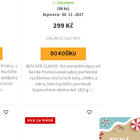
Skladem
je
(86 ks)
4,9
Expirace: 30. 11. 2027
z
299 Kč
5
hvězdiček.
266,96 Kč bez DPH
DO KOŠÍKU
ré kávy, s
NESCAFÉ CLASSIC 3v1 instantní nápoj od
 Rozšiřte
Nestlé Professional nabízí perfektně
a podpory
vyváženou chuť pravé kávy, mléka a
ečnosti
cukru, která potěší i povzbudí.
...
Doporučené dávkování: 16,5 g /...
více za méně
RYCHLÉ