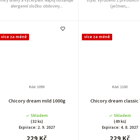
míry únavy a vyčerpání. Nápoj obsahuje
stylu. Vyrobeno z přírodních
alergenní složku: obiloviny...
(ječmen,...
více za méně
více za méně
Kód:
1099
Kód:
1100
Průměrné
Průměrn
Chicory dream mild 1000g
Chicory dream classic
hodnocení
hodnocen
produktu
produktu
Skladem
Skladem
je
je
(32 ks)
(49 ks)
4,9
4,9
Expirace: 2. 9. 2027
Expirace: 4. 8. 2027
z
z
229 Kč
229 Kč
5
5