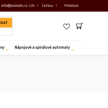
info
@
promatic.cz
Přihlášení
CZK
Čeština
NÁKUPNÍ
KOŠÍK
iny
Nápojové a spirálové automaty