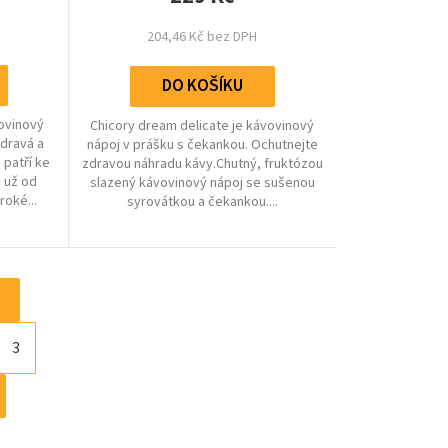
.
hvězdiček.
204,46 Kč bez DPH
DO KOŠÍKU
vovinový
Chicory dream delicate je kávovinový
zdravá a
nápoj v prášku s čekankou. Ochutnejte
 patří ke
zdravou náhradu kávy.Chutný, fruktózou
 už od
slazený kávovinový nápoj se sušenou
roké...
syrovátkou a čekankou....
3