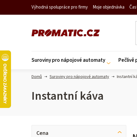
Přejít
Výhodná spolupráce pro firmy
Moje objednávka
Čas
na
obsah
Suroviny pro nápojové automaty
Pečlivě
Domů
Suroviny pro nápojové automaty
Instantní k
Instantní káva
P
V
Cena
N