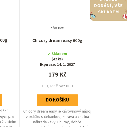
DODÁNÍ, VŠE
SKLADEM
Kód:
1098
Průměrné
500g
Chicory dream easy 600g
hodnocení
produktu
Skladem
je
(42 ks)
4,7
Expirace: 14. 1. 2027
z
179 Kč
5
hvězdiček.
159,82 Kč bez DPH
DO KOŠÍKU
diční
Chicory dream easy je kávovinový nápoj
ejen pro
v prášku s čekankou, zdravá a chutná
m životním
náhrada kávy. Chutný, dobře