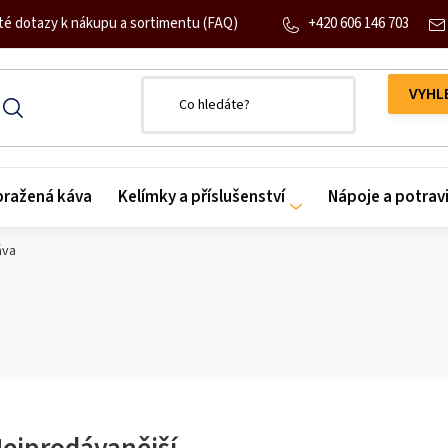
+420 606 146 703
té dotazy k nákupu a sortimentu (FAQ)
 pražená káva
Kelímky a příslušenství
Nápoje a potrav
áva
ejprodávanější