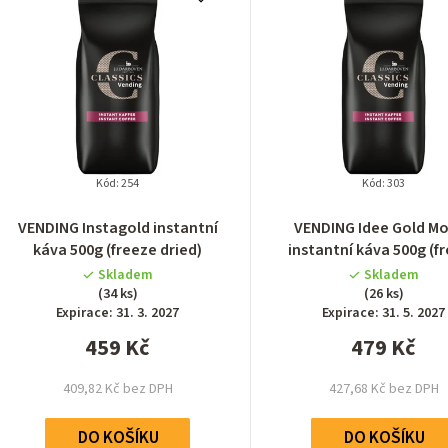
Kód:
254
Kód:
303
VENDING Instagold instantní
VENDING Idee Gold M
káva 500g (freeze dried)
instantní káva 500g (f
dried)
Skladem
Skladem
(34 ks)
(26 ks)
Expirace: 31. 3. 2027
Expirace: 31. 5. 2027
459 Kč
479 Kč
409,82 Kč bez DPH
427,68 Kč bez DPH
DO KOŠÍKU
DO KOŠÍKU