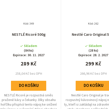
Kód:
349
Kód:
262
Průměrné
NESTLÉ Ricoré 500g
Nestlé Caro Original 
hodnocení
produktu
Skladem
Skladem
je
(84 ks)
(28 ks)
5,0
Expirace: 30. 11. 2027
Expirace: 28. 2. 2027
z
289 Kč
299 Kč
5
hvězdiček.
258,04 Kč bez DPH
266,96 Kč bez DPH
DO KOŠÍKU
DO KOŠÍKU
NESTLÉ Ricoré je rozpustná směs
Nestlé Caro Original je tra
pražené kávy a čekanky. Díky obsahu
rozpustný kávovinový nápoj n
hořčíku přispívá tento nápoj ke snížení
ty, kteří si zakládají na zdravé