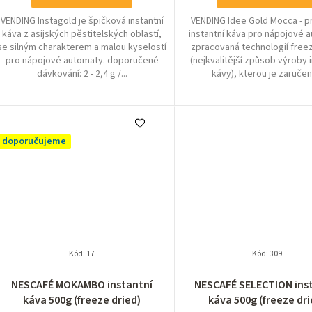
VENDING Instagold je špičková instantní
VENDING Idee Gold Mocca - 
káva z asijských pěstitelských oblastí,
instantní káva pro nápojové 
se silným charakterem a malou kyselostí
zpracovaná technologií free
pro nápojové automaty. doporučené
(nejkvalitější způsob výroby 
dávkování: 2 - 2,4 g /...
kávy), kterou je zaručena
doporučujeme
Kód:
17
Kód:
309
Průměrné
NESCAFÉ MOKAMBO instantní
NESCAFÉ SELECTION ins
hodnocení
káva 500g (freeze dried)
káva 500g (freeze dri
produktu