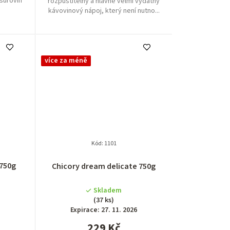
 surovin
rozpustitelný a hlavně velmi vydatný
kávovinový nápoj, který není nutno...
více za méně
Kód:
1101
é
Průměrné
 750g
Chicory dream delicate 750g
í
hodnocení
produktu
Skladem
je
(37 ks)
5,0
Expirace: 27. 11. 2026
z
229 Kč
5