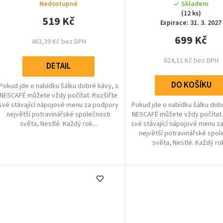
Nedostupné
Skladem
je
(12 ks)
5,0
519 Kč
Expirace: 31. 3. 2027
z
699 Kč
5
463,39 Kč bez DPH
hvězdiček.
624,11 Kč bez DPH
DETAIL
DO KOŠÍKU
Pokud jde o nabídku šálku dobré kávy, s
NESCAFÉ můžete vždy počítat. Rozšiřte
své stávající nápojové menu za podpory
Pokud jde o nabídku šálku dob
největší potravinářské společnosti
NESCAFÉ můžete vždy počítat.
světa, Nestlé. Každý rok...
své stávající nápojové menu z
největší potravinářské spol
světa, Nestlé. Každý rok