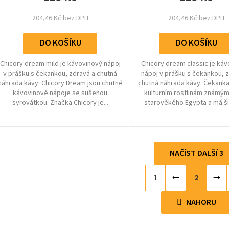
hvězdiček.
hvězdiček
204,46 Kč bez DPH
204,46 Kč bez DPH
DO KOŠÍKU
DO KOŠÍKU
Chicory dream mild je kávovinový nápoj
Chicory dream classic je ká
v prášku s čekankou, zdravá a chutná
nápoj v prášku s čekankou, 
náhrada kávy. Chicory Dream jsou chutné
chutná náhrada kávy. Čekanka
kávovinové nápoje se sušenou
kulturním rostlinám známým
syrovátkou. Značka Chicory je...
starověkého Egypta a má ši
NAČÍST DALŠÍ 3
S
1
2
O
t
r
v
NAHORU
á
l
n
á