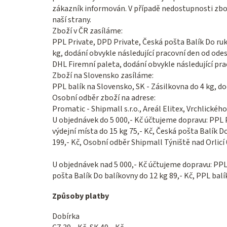
zákazník informován. V případě nedostupnosti zbo
naší strany.
Zboží v ČR zasíláme:
PPL Private, DPD Private, Česká pošta Balík Do ruk
kg, dodání obvykle následující pracovní den od odes
DHL Firemní paleta, dodání obvykle následující pra
Zboží na Slovensko zasíláme:
PPL balík na Slovensko, SK - Zásilkovna do 4 kg, do
Osobní odběr zboží na adrese:
Promatic - Shipmall s.r.o., Areál Elitex, Vrchlického
U objednávek do 5 000,- Kč účtujeme dopravu: PPL P
výdejní místa do 15 kg
75,- Kč, Česká pošta Balík Do
199,- Kč, Osobní odběr Shipmall Týniště nad Orlicí 0
U objednávek nad 5 000,- Kč účtujeme dopravu: PPL P
pošta Balík Do balíkovny do 12 kg 89,- Kč, PPL balí
Způsoby platby
Dobírka