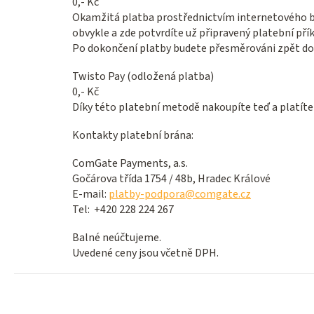
0,- Kč
Okamžitá platba prostřednictvím internetového ba
obvykle a zde potvrdíte už připravený platební přík
Po dokončení platby budete přesměrováni zpět do 
Twisto Pay (odložená platba)
0,- Kč
Díky této platební metodě nakoupíte teď a platíte
Kontakty platební brána:
ComGate Payments, a.s.
Gočárova třída 1754 / 48b, Hradec Králové
E-mail:
platby-podpora@comgate.cz
Tel: +420 228 224 267
Balné neúčtujeme.
Uvedené ceny jsou včetně DPH.