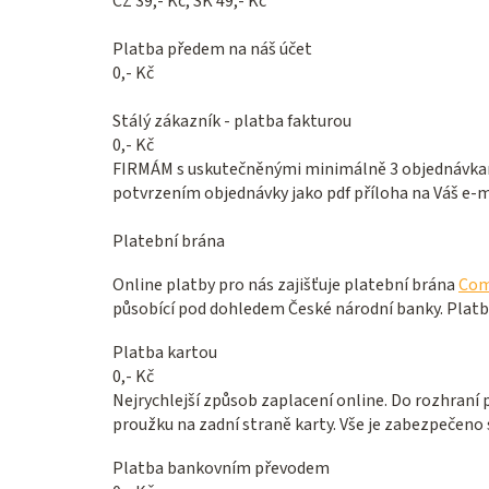
CZ 39,- Kč, SK 49,- Kč
Platba předem na náš účet
0,- Kč
Stálý zákazník - platba fakturou
0,- Kč
FIRMÁM s uskutečněnými minimálně 3 objednávkami 
potvrzením objednávky jako pdf příloha na Váš e-ma
Platební brána
Online platby pro nás zajišťuje platební brána
Com
působící pod dohledem České národní banky. Platby
Platba kartou
0,- Kč
Nejrychlejší způsob zaplacení online. Do rozhraní 
proužku na zadní straně karty. Vše je zabezpečeno
Platba bankovním převodem