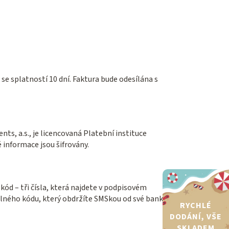
 splatností 10 dní. Faktura bude odesílána s
s, a.s., je licencovaná Platební instituce
 informace jsou šifrovány.
ód – tři čísla, která najdete v podpisovém
elného kódu, který obdržíte SMSkou od své banky.
RYCHLÉ
DODÁNÍ, VŠE
SKLADEM