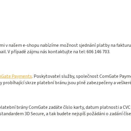
v našem e-shopu nabízíme možnost sjednání platby na fakturu se
il. V případě zájmu nás kontaktujte na tel: 606 146 703.
Gate Payments
. Poskytovatel služby, společnost ComGate Payment
 probíhající skrze platební bránu jsou plně zabezpečeny a veškeré
platební brány ComGate zadáte číslo karty, datum platnosti a CVC k
 standardem 3D Secure, a tak budete nejspíš požádáni o zadání čís