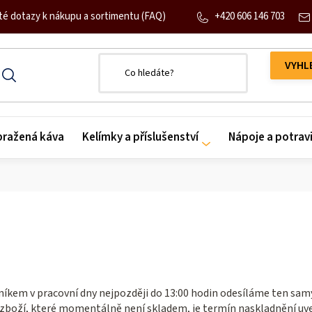
+420 606 146 703
té dotazy k nákupu a sortimentu (FAQ)
 pražená káva
Kelímky a příslušenství
Nápoje a potrav
níkem v pracovní dny nejpozději do 13:00 hodin odesíláme ten sam
U zboží, které momentálně není skladem, je termín naskladnění uv