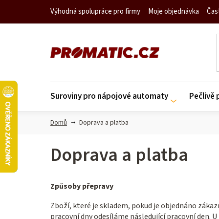
Přejít
Výhodná spolupráce pro firmy
Moje objednávka
Čas
na
obsah
Suroviny pro nápojové automaty
Pečlivě
Domů
Doprava a platba
Doprava a platba
Způsoby přepravy
Zboží, které je skladem, pokud je objednáno zákaz
pracovní dny odesíláme následující pracovní den. 