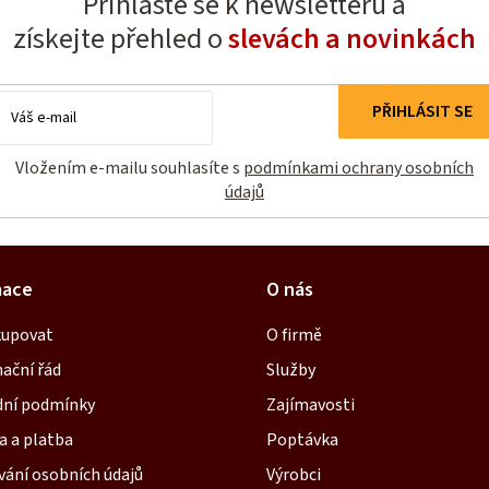
Přihlaste se k newsletteru a
získejte přehled o
slevách a novinkách
E-
PŘIHLÁSIT SE
mail
Vložením e-mailu souhlasíte s
podmínkami ochrany osobních
údajů
mace
O nás
kupovat
O firmě
ační řád
Služby
ní podmínky
Zajímavosti
a a platba
Poptávka
vání osobních údajů
Výrobci