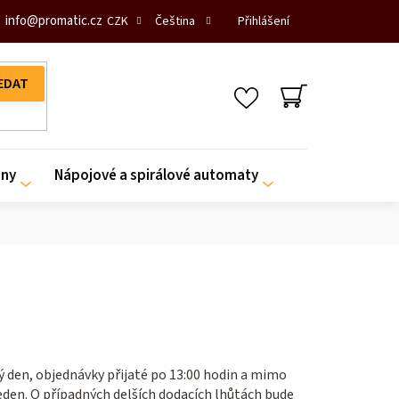
info
@
promatic.cz
Přihlášení
CZK
Čeština
NÁKUPNÍ
KOŠÍK
iny
Nápojové a spirálové automaty
ý den, objednávky přijaté po 13:00 hodin a mimo
eden. O případných delších dodacích lhůtách bude