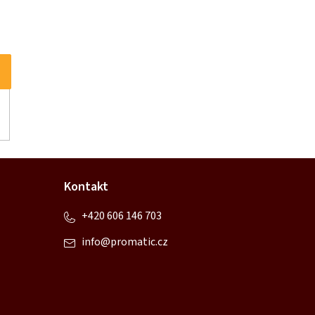
Kontakt
+420 606 146 703
info
@
promatic.cz