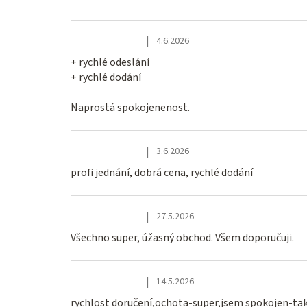
|
4.6.2026
Hodnocení obchodu je 5 z 5 hvězdiček.
+ rychlé odeslání
+ rychlé dodání
Naprostá spokojenenost.
|
3.6.2026
Hodnocení obchodu je 5 z 5 hvězdiček.
profi jednání, dobrá cena, rychlé dodání
|
27.5.2026
Hodnocení obchodu je 5 z 5 hvězdiček.
Všechno super, úžasný obchod. Všem doporučuji.
|
14.5.2026
Hodnocení obchodu je 5 z 5 hvězdiček.
rychlost doručení,ochota-super,jsem spokojen-tak 