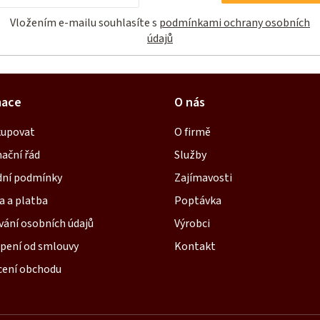
r
Vložením e-mailu souhlasíte s
podmínkami ochrany osobních
v
údajů
k
y
v
mace
O nás
ý
p
kupovat
O firmě
i
ační řád
Služby
s
ní podmínky
Zajímavosti
u
a a platba
Poptávka
vání osobních údajů
Výrobci
pení od smlouvy
Kontakt
ení obchodu