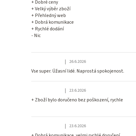
d
+ Dobré ceny
+ Velký výběr zboží
n
+ Přehledný web
+ Dobrá komunikace
o
+ Rychlé dodání
c
- Nic
e
n
|
26.6.2026
Hodnocení obchodu je 5 z 5 hvězdiček.
Vse super. Úžasní lidé. Naprostá spokojenost.
í
|
23.6.2026
Hodnocení obchodu je 5 z 5 hvězdiček.
+ Zboží bylo doručeno bez poškození, rychle
|
23.6.2026
Hodnocení obchodu je 5 z 5 hvězdiček.
+ Dobrá komunikace, velmi rychlé doručení