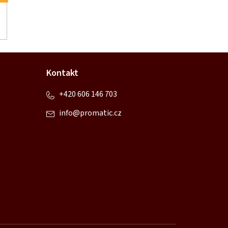
Kontakt
+420 606 146 703
info
@
promatic.cz