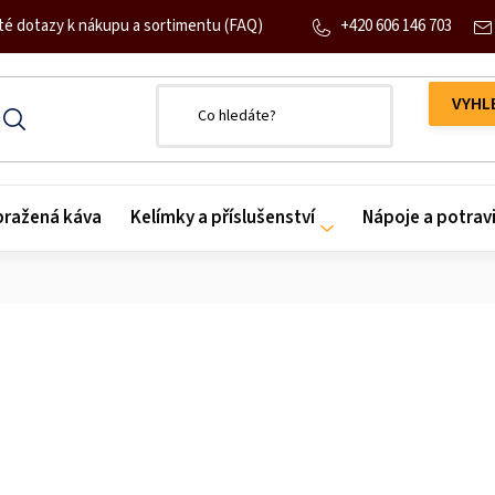
+420 606 146 703
té dotazy k nákupu a sortimentu (FAQ)
 pražená káva
Kelímky a příslušenství
Nápoje a potrav