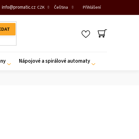
info
@
promatic.cz
Přihlášení
CZK
Čeština
NÁKUPNÍ
KOŠÍK
iny
Nápojové a spirálové automaty