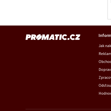
í
Infor
Jak na
Reklam
Obchod
Doprav
Zpraco
Odstou
Hodnoc