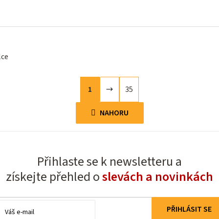
lce
S
1
35
t
O
r
NAHORU
á
v
n
l
k
á
o
d
Přihlaste se k newsletteru a
v
a
získejte přehled o
slevách a novinkách
á
c
n
í
í
E-
PŘIHLÁSIT SE
p
mail