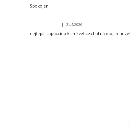
Spokojen
|
21.4.2026
Hodnocení obchodu je 5 z 5 hvězdiček.
nejlepší capuccino které velice chutná mojí manže
Z
á
p
a
t