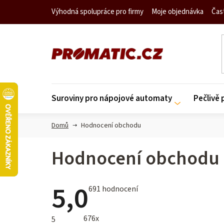
Přejít
Výhodná spolupráce pro firmy
Moje objednávka
Čas
na
obsah
Suroviny pro nápojové automaty
Pečlivě
Domů
Hodnocení obchodu
Hodnocení obchodu
5,0
Průměrné
691 hodnocení
hodnocení
obchodu
je
676x
5
5,0