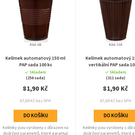
Kód:
68
Kód:
218
Kelímek automatový 150 ml
Kelímek automatový 1
PAP sada 100 ks
vertikální PAP sada 10
Skladem
Skladem
(256 sada)
(311 sada)
81,90 Kč
81,90 Kč
67,69 Kč bez DPH
67,69 Kč bez DPH
DO KOŠÍKU
DO KOŠÍKU
Kelímky jsou vyrobeny s důrazem na
Kelímky jsou vyrobeny s dů
dodržení parametrů, které garantují
dodržení parametrů, které g