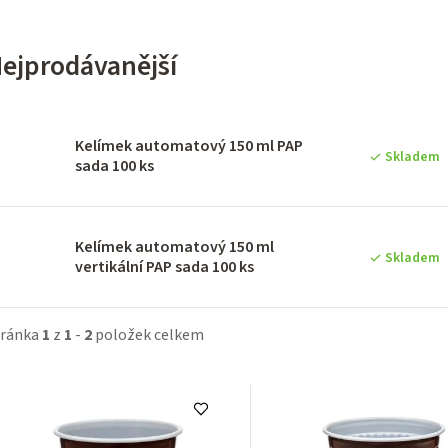
ejprodávanější
Kelímek automatový 150 ml PAP
Skladem
sada 100 ks
Kelímek automatový 150 ml
Skladem
vertikální PAP sada 100 ks
tránka
1
z
1
-
2
položek celkem