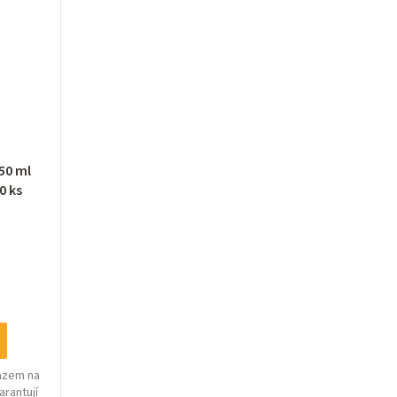
n
í
p
r
o
50 ml
0 ks
d
u
k
t
ů
razem na
arantují