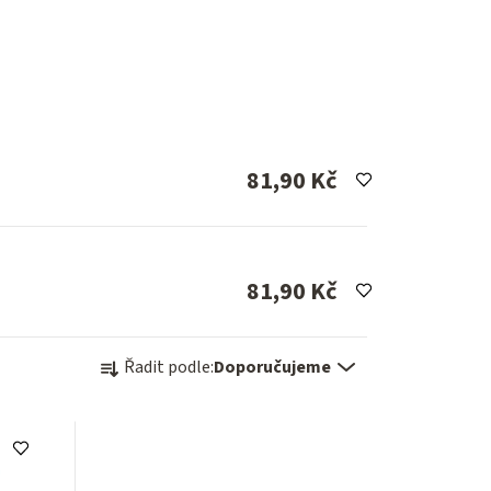
81,90 Kč
81,90 Kč
Ř
Řadit podle:
Doporučujeme
a
z
e