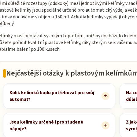
lmi důležité rozestupy (odskoky) mezi jednotlivými kelímky v sad
k
astové kelímky jsou speciálně určené pro automatický výdej a veš
y
límky dodáváme v objemu 150 ml. Ačkoliv kelímky vypadají obyčejně
v
líbený.
ý
límky musí odolávat vysokým teplotám, aniž by docházelo k deform
p
žete pořídit kvalitní plastové kelímky, díky kterým se k vašemu 
i
bízíme balení po 100 kusech.
s
u
Nejčastější otázky k plastovým kelímků
Kolik kelímků budu potřebovat pro svůj
Na c
automat?
důle
Jsou kelímky určené i pro studené
Z ja
nápoje?
vyro