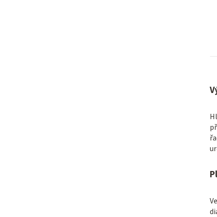
V
Hl
př
řa
ur
P
Ve
di