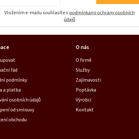
mail
Vložením e-mailu souhlasíte s
podmínkami ochrany osobních
údajů
mace
O nás
kupovat
O firmě
ační řád
Služby
ní podmínky
Zajímavosti
a a platba
Poptávka
vání osobních údajů
Výrobci
pení od smlouvy
Kontakt
ení obchodu