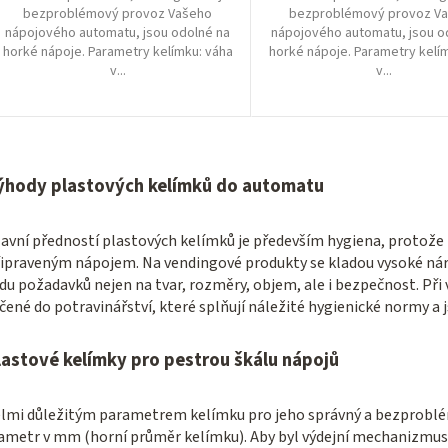
bezproblémový provoz Vašeho
bezproblémový provoz V
nápojového automatu, jsou odolné na
nápojového automatu, jsou o
horké nápoje. Parametry kelímku: váha
horké nápoje. Parametry kelí
v...
v...
O
v
ýhody plastových kelímků do automatu
l
á
avní předností plastových kelímků je především hygiena, protože
ipraveným nápojem. Na vendingové produkty se kladou vysoké náro
d
du požadavků nejen na tvar, rozměry, objem, ale i bezpečnost. Při 
a
čené do potravinářství, které splňují náležité hygienické normy a 
c
í
lastové kelímky pro pestrou škálu nápojů
p
r
lmi důležitým parametrem kelímku pro jeho správný a bezproblémo
v
ametr v mm (horní průměr kelímku). Aby byl výdejní mechanizmus 