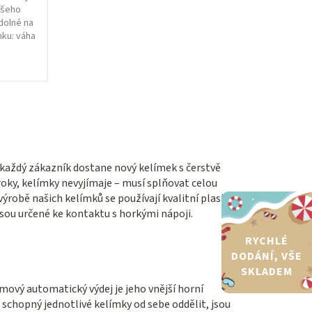
ašeho
dolné na
mku: váha
 každý zákazník dostane nový kelímek s čerstvě
ky, kelímky nevyjímaje – musí splňovat celou
výrobě našich kelímků se používají kvalitní plasty
jsou určené ke kontaktu s horkými nápoji.
RYCHLÉ
DODÁNÍ, VŠE
SKLADEM
vý automatický výdej je jeho vnější horní
schopný jednotlivé kelímky od sebe oddělit, jsou