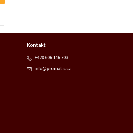
Kontakt
+420 606 146 703
info
@
promatic.cz