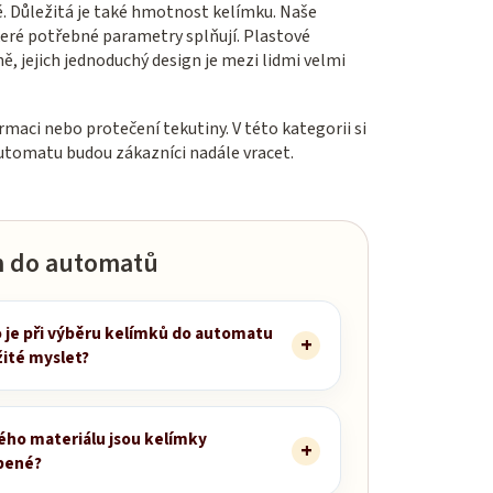
ě. Důležitá je také hmotnost kelímku. Naše
keré potřebné parametry splňují. Plastové
, jejich jednoduchý design je mezi lidmi velmi
aci nebo protečení tekutiny. V této kategorii si
automatu budou zákazníci nadále vracet.
m do automatů
o je při výběru kelímků do automatu
žité myslet?
kého materiálu jsou kelímky
bené?