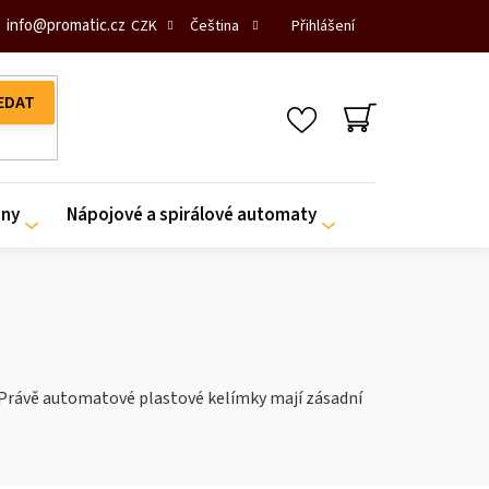
info
@
promatic.cz
Přihlášení
CZK
Čeština
NÁKUPNÍ
KOŠÍK
iny
Nápojové a spirálové automaty
. Právě automatové plastové kelímky mají zásadní