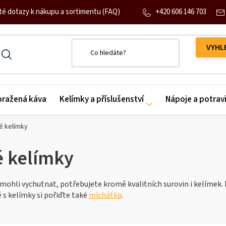
+420 606 146 703
té dotazy k nákupu a sortimentu (FAQ)
 pražená káva
Kelímky a příslušenství
Nápoje a potrav
é kelímky
é kelímky
 mohli vychutnat, potřebujete kromě kvalitních surovin i kelímek
 s kelímky si pořiďte také
míchátka
.