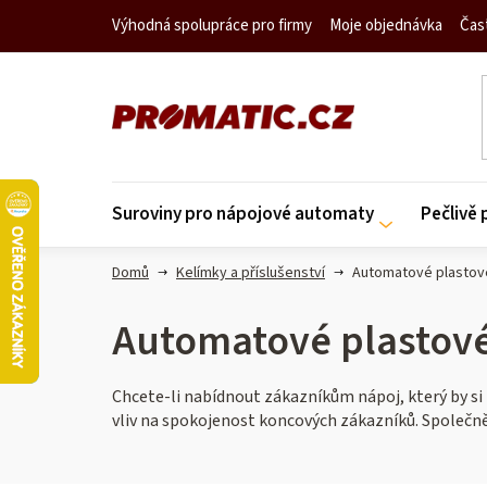
Přejít
Výhodná spolupráce pro firmy
Moje objednávka
Čas
na
obsah
Suroviny pro nápojové automaty
Pečlivě
Domů
Kelímky a příslušenství
Automatové plastov
Automatové plastov
Chcete-li nabídnout zákazníkům nápoj, který by si
vliv na spokojenost koncových zákazníků. Společně