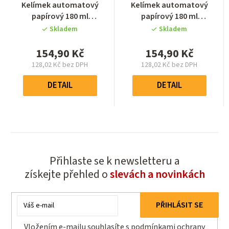
Průměrné
Průměrné
Kelímek automatový
Kelímek automatový
hodnocení
hodnocení
papírový 180 ml
papírový 180 ml
produktu
produktu
Huhtamaki sada 100 ks
Huhtamaki sada 100 ks
Skladem
Skladem
je
je
0,0
0,0
154,90 Kč
154,90 Kč
z
z
128,02 Kč bez DPH
128,02 Kč bez DPH
5
5
Měrná
Měrná
hvězdiček.
hvězdiček.
cena:
cena:
DETAIL
DETAIL
Přihlaste se k newsletteru a
získejte přehled o
slevách a novinkách
E-
PŘIHLÁSIT SE
mail
Vložením e-mailu souhlasíte s
podmínkami ochrany