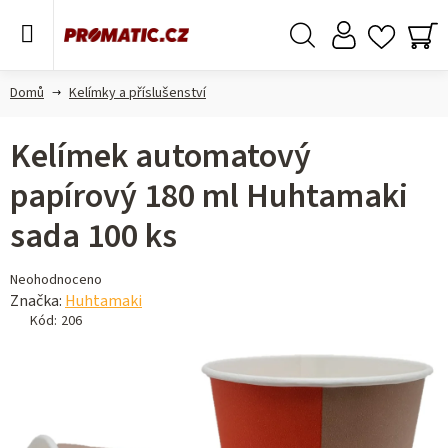
Přejít
na
obsah
Hledat
NÁ
KO
Domů
Kelímky a příslušenství
Kelímek automatový
papírový 180 ml Huhtamaki
sada 100 ks
Průměrné
Neohodnoceno
hodnocení
Značka:
Huhtamaki
produktu
Kód:
206
je
0,0
z 5
hvězdiček.