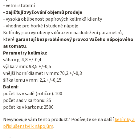
- velmi stabilní
-
zajišťují zvyšování objemů prodeje
- vysoká oblíbenost papírových kelímků klienty
- vhodné pro horké i studené nápoje
Kelímky jsou vyrobeny s důrazem na dodržení parametrů,
které
garantují bezproblémový provoz Vašeho nápojového
automatu
.
Parametry kelímku:
váha v g: 4,8 +/-0,4
výška v mm: 93,5 +/-0,5
vnější horní diametr v mm: 70,2 +/-0,3
šířka lemu v mm: 2,2 +/-0,15
Balení:
počet ks v sadě (roličce): 100
počet sad v kartonu: 25
počet ks v kartonu: 2500
Nevyhovuje vám tento produkt? Podívejte se na další
kelímky a
příslušenství k nápojům
.