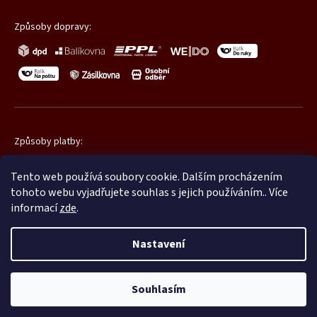
Způsoby dopravy:
Způsoby platby:
Tento web používá soubory cookie. Dalším procházením
tohoto webu vyjadřujete souhlas s jejich používáním.. Více
informací
zde
.
Nastavení
Copyright 2026
Promatic.cz
. Všechna práva vyhrazena.
Souhlasím
Shoptet
|
mime digital