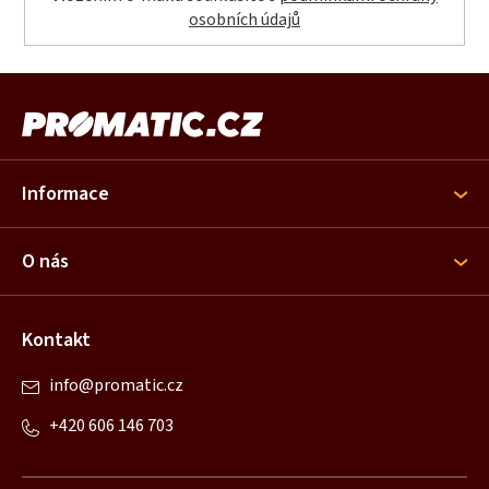
osobních údajů
Z
á
p
a
Informace
t
í
O nás
Kontakt
info
@
promatic.cz
+420 606 146 703