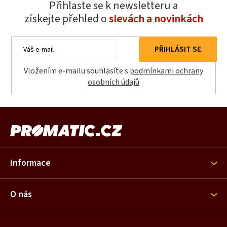
Přihlaste se k newsletteru a
získejte přehled o
slevách a novinkách
E-
PŘIHLÁSIT SE
mail
Vložením e-mailu souhlasíte s
podmínkami ochrany
osobních údajů
Z
á
p
a
Informace
t
í
O nás