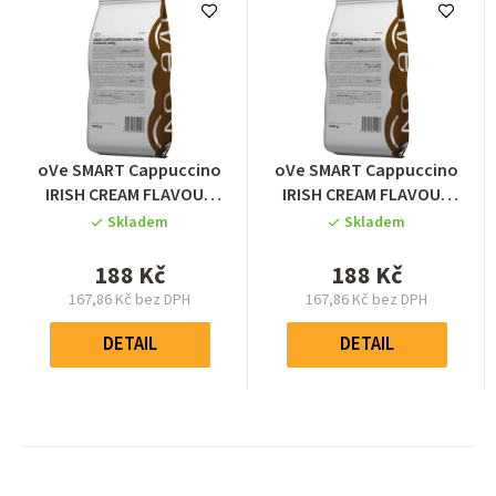
Průměrné
Průměrné
oVe SMART Cappuccino
oVe SMART Cappuccino
hodnocení
hodnocení
IRISH CREAM FLAVOUR
IRISH CREAM FLAVOUR
produktu
produktu
1000g
1000g
Skladem
Skladem
je
je
0,0
0,0
188 Kč
188 Kč
z
z
167,86 Kč bez DPH
167,86 Kč bez DPH
5
5
Měrná
Měrná
hvězdiček.
hvězdiček.
cena:
cena:
DETAIL
DETAIL