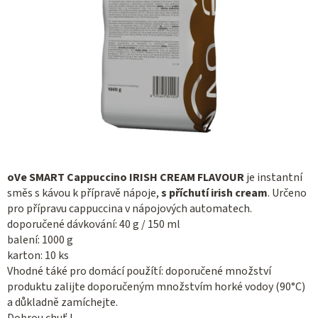
oVe SMART Cappuccino IRISH CREAM FLAVOUR
je instantní
směs s kávou k přípravě nápoje,
s příchutí irish cream
. Určeno
pro přípravu cappuccina v nápojových automatech.
doporučené dávkování: 40 g / 150 ml
balení: 1000 g
karton: 10 ks
Vhodné táké pro domácí použítí: doporučené množství
produktu zalijte doporučeným množstvím horké vodoy (90°C)
a důkladně zamíchejte.