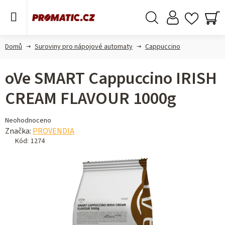
Přejít
na
obsah
Hledat
NÁ
KO
Domů
Suroviny pro nápojové automaty
Cappuccino
oVe SMART Cappuccino IRISH
CREAM FLAVOUR 1000g
Průměrné
Neohodnoceno
hodnocení
Značka:
PROVENDIA
produktu
Kód:
1274
je
0,0
z 5
hvězdiček.