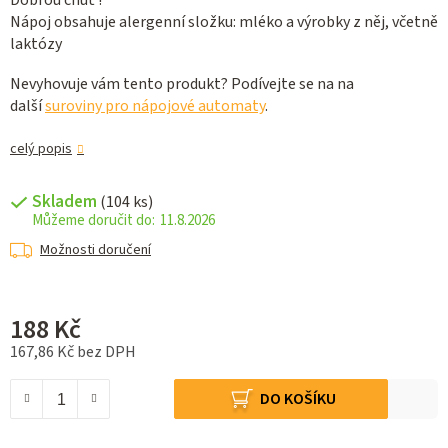
Dobrou chuť !
Nápoj obsahuje alergenní složku: mléko a výrobky z něj, včetně
laktózy
Nevyhovuje vám tento produkt? Podívejte se na na
další
suroviny pro nápojové automaty
.
celý popis
Skladem
(104 ks)
11.8.2026
Možnosti doručení
188 Kč
167,86 Kč bez DPH
Měrná cena:
DO KOŠÍKU