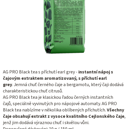
AG PRO Black tea s příchutí earl grey -
instantní nápoj s
čajovým extraktem aromatizovaný, s příchutí earl
grey
. Jemná chuť černého čaje a bergamotu, který čaji dodává
charakteristickou chuť citrusů.
AG PRO Black tea je klasickou řadou černých instantních
čajů, speciálně vyvinutých pro nápojové automaty. AG PRO
Black tea nabízíme v několika oblíbených příchutích.
Všechny
čaje obsahují extrakt z vysoce kvalitního Cejlonského čaje
,
jenž jim dodává výraznou chuť i skvělou vůni.