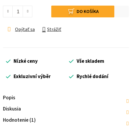
Jednotková cena:
DO KOŠÍKA
Opýtať sa
Strážiť
Nízké ceny
Vše skladem
Exkluzivní výběr
Rychlé dodání
Popis
Diskusia
Hodnotenie (1)