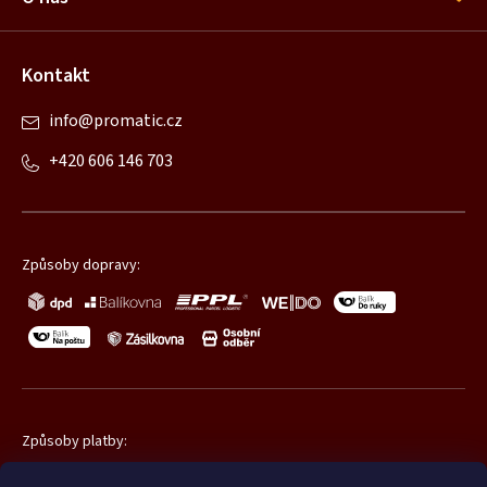
e
Kontakt
info
@
promatic.cz
+420 606 146 703
Způsoby dopravy:
Způsoby platby: