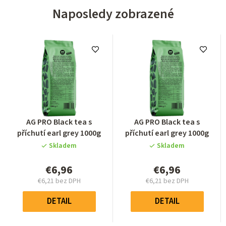
Naposledy zobrazené
Priemerné
Priemerné
AG PRO Black tea s
AG PRO Black tea s
hodnotenie
hodnotenie
příchutí earl grey 1000g
příchutí earl grey 1000g
produktu
produktu
Skladem
Skladem
je
je
5,0
5,0
€6,96
€6,96
z
z
€6,21 bez DPH
€6,21 bez DPH
5
5
Jednotková
Jednotková
hviezdičiek.
hviezdičiek.
cena:
cena:
DETAIL
DETAIL