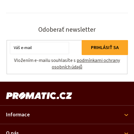
Odoberať newsletter
Email
PRIHLÁSIŤ SA
Vložením e-mailu souhlasíte s
podmínkami ochrany
osobních údajů
Z
á
p
ä
Informace
t
i
O nás