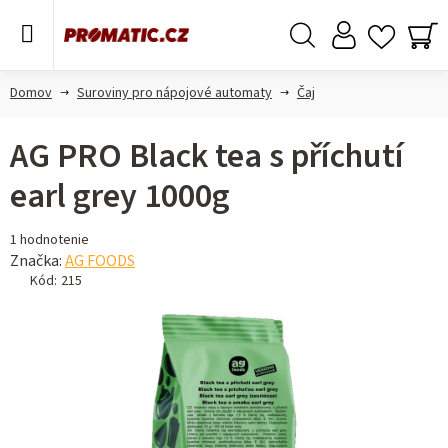
Prejsť
na
obsah
Hľadať
NÁ
KO
Domov
Suroviny pro nápojové automaty
Čaj
AG PRO Black tea s příchutí
earl grey 1000g
Priemerné
1 hodnotenie
hodnotenie
Značka:
AG FOODS
produktu
Kód:
215
je
5,0
z 5
hviezdičiek.