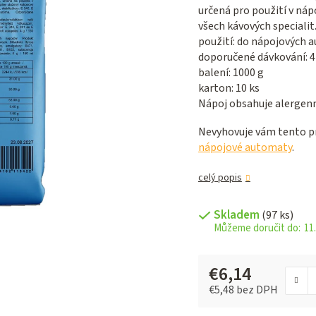
5,0
určená pro použití v ná
z 5
všech kávových specialit
hviezdičiek.
použití: do nápojových 
doporučené dávkování: 4 
balení: 1000 g
karton: 10 ks
Nápoj obsahuje alergenní
Nevyhovuje vám tento pr
nápojové automaty
.
celý popis
Skladem
(97 ks)
11.
€6,14
€5,48 bez DPH
Jednotková cena: