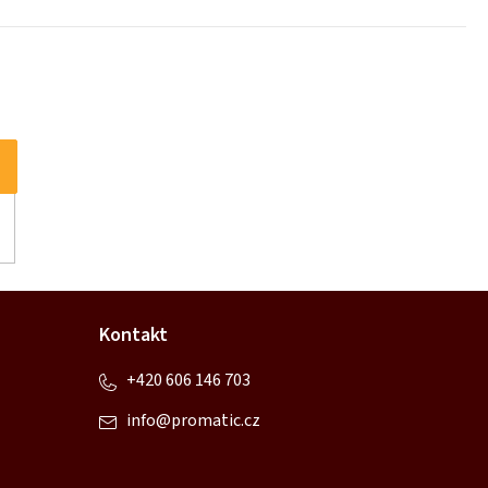
Kontakt
+420 606 146 703
info
@
promatic.cz