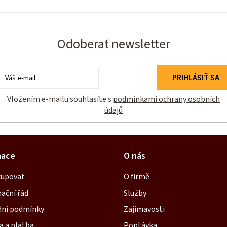
Odoberať newsletter
Email
PRIHLÁSIŤ SA
Vložením e-mailu souhlasíte s
podmínkami ochrany osobních
údajů
mace
O nás
kupovat
O firmě
ační řád
Služby
ní podmínky
Zajímavosti
a a platba
Poptávka