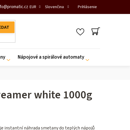
fo
@
promatic.cz
Prihlásenie
EUR
Slovenčina
NÁKUPNÝ
KOŠÍK
iny
Nápojové a spirálové automaty
reamer white 1000g
je instantní náhrada smetany do teplých nápojů