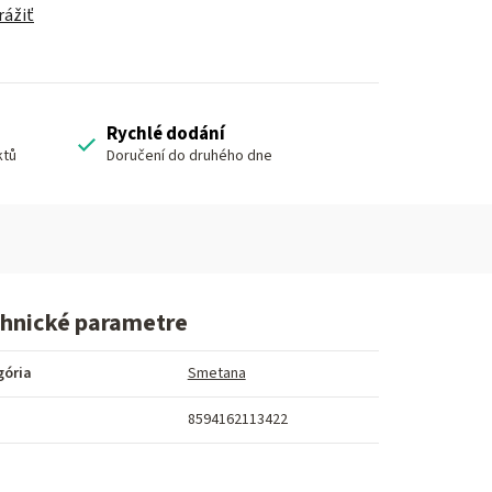
rážiť
Rychlé dodání
ktů
Doručení do druhého dne
hnické parametre
gória
Smetana
8594162113422