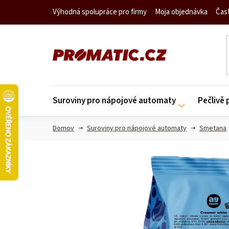
Prejsť
Výhodná spolupráce pro firmy
Moja objednávka
Čas
na
obsah
Suroviny pro nápojové automaty
Pečlivě
Domov
Suroviny pro nápojové automaty
Smetana