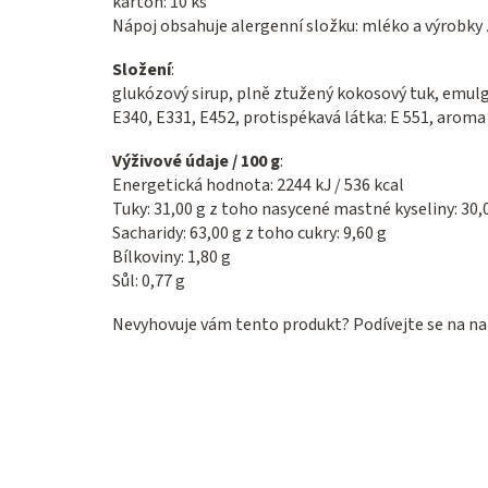
karton: 10 ks
Nápoj obsahuje alergenní složku: mléko a výrobky z
Složení
:
glukózový sirup, plně ztužený kokosový tuk, emulg
E340, E331, E452, protispékavá látka: E 551, aroma
Výživové údaje / 100 g
:
Energetická hodnota: 2244 kJ / 536 kcal
Tuky: 31,00 g z toho nasycené mastné kyseliny: 30,
Sacharidy: 63,00 g z toho cukry: 9,60 g
Bílkoviny: 1,80 g
Sůl: 0,77 g
Nevyhovuje vám tento produkt? Podívejte se na na