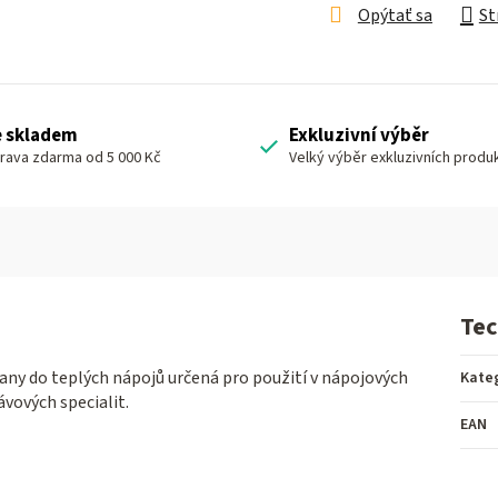
Opýtať sa
St
e skladem
Exkluzivní výběr
rava zdarma od 5 000 Kč
Velký výběr exkluzivních produ
Tec
any do teplých nápojů určená pro použití v nápojových
Kate
vových specialit.
EAN