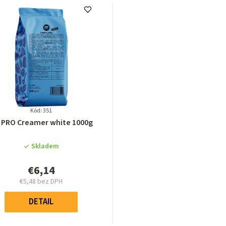
Kód: 351
Priemerné
 PRO Creamer white 1000g
hodnotenie
produktu
Skladem
je
5,0
€6,14
z
€5,48 bez DPH
5
Jednotková
hviezdičiek.
cena:
DETAIL