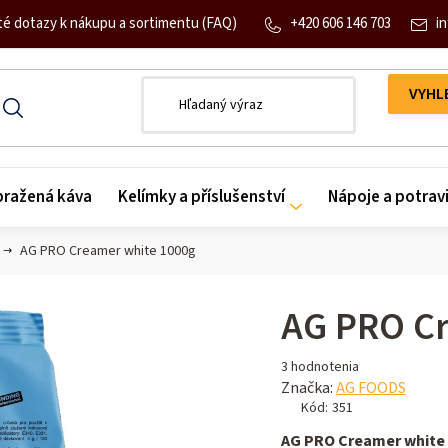
+420 606 146 703
in
té dotazy k nákupu a sortimentu (FAQ)
 pražená káva
Kelímky a příslušenství
Nápoje a potrav
AG PRO Creamer white 1000g
AG PRO C
Priemerné
3 hodnotenia
hodnotenie
Značka:
AG FOODS
produktu
Kód:
351
je
AG PRO Creamer white