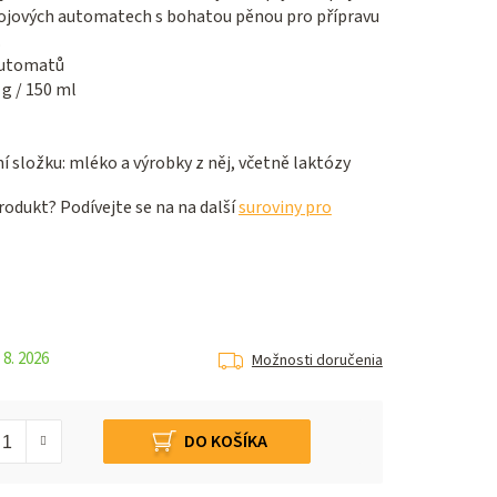
pojových automatech s bohatou pěnou pro přípravu
.
automatů
g / 150 ml
 složku: mléko a výrobky z něj, včetně laktózy
odukt? Podívejte se na na další
suroviny pro
 8. 2026
Možnosti doručenia
DO KOŠÍKA