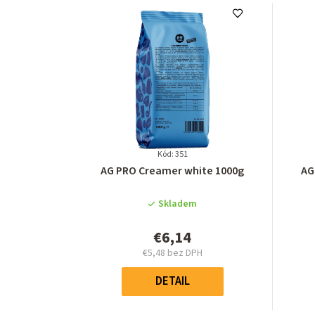
Kód: 351
Priemerné
AG PRO Creamer white 1000g
AG
hodnotenie
produktu
Skladem
je
5,0
€6,14
z
€5,48 bez DPH
5
Jednotková
hviezdičiek.
cena:
DETAIL