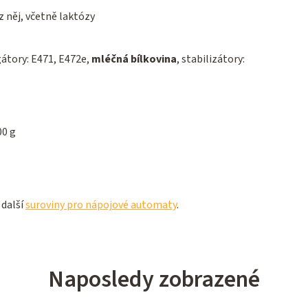
 něj, včetně laktózy
átory: E471, E472e,
mléčná bílkovina
, stabilizátory:
00 g
 další
suroviny pro nápojové automaty
.
Naposledy zobrazené