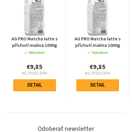
Priemerné
Priemerné
AG PRO Matcha latte s
AG PRO Matcha latte s
hodnotenie
hodnotenie
příchutí malina 1000g
příchutí malina 1000g
produktu
produktu
Skladem
Skladem
je
je
0,0
0,0
€9,85
€9,85
z
z
€8,79 bez DPH
€8,79 bez DPH
5
5
Jednotková
Jednotková
hviezdičiek.
hviezdičiek.
cena:
cena:
DETAIL
DETAIL
Odoberať newsletter