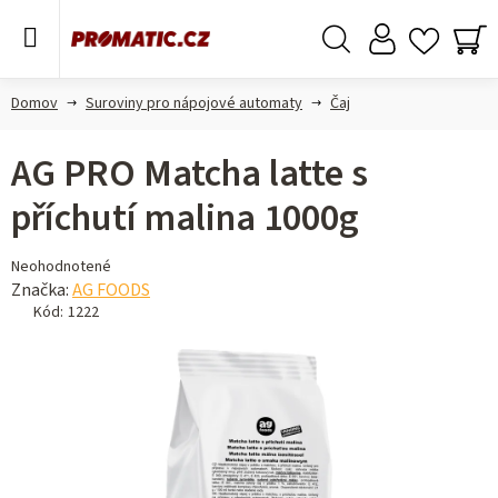
Prejsť
na
obsah
Hľadať
NÁ
KO
Domov
Suroviny pro nápojové automaty
Čaj
AG PRO Matcha latte s
příchutí malina 1000g
Priemerné
Neohodnotené
hodnotenie
Značka:
AG FOODS
produktu
Kód:
1222
je
0,0
z 5
hviezdičiek.