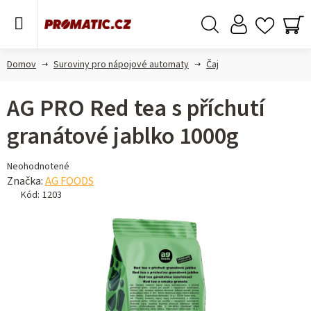
Prejsť
na
obsah
Hľadať
NÁ
KO
Domov
Suroviny pro nápojové automaty
Čaj
AG PRO Red tea s příchutí
granátové jablko 1000g
Priemerné
Neohodnotené
hodnotenie
Značka:
AG FOODS
produktu
Kód:
1203
je
0,0
z 5
hviezdičiek.