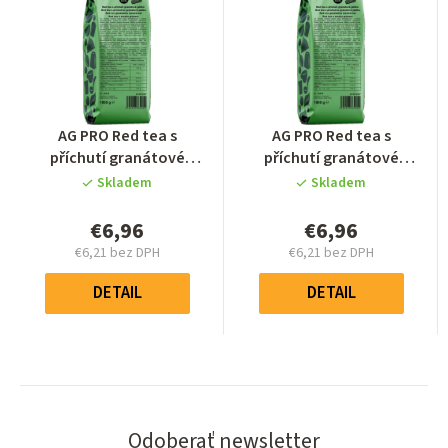
Priemerné
Priemerné
AG PRO Red tea s
AG PRO Red tea s
hodnotenie
hodnotenie
příchutí granátové
příchutí granátové
produktu
produktu
jablko 1000g
jablko 1000g
Skladem
Skladem
je
je
0,0
0,0
€6,96
€6,96
z
z
€6,21 bez DPH
€6,21 bez DPH
5
5
Jednotková
Jednotková
hviezdičiek.
hviezdičiek.
cena:
cena:
DETAIL
DETAIL
Odoberať newsletter