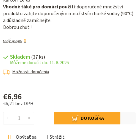
karton: 10 ks
Vhodné táké pro domácí použítí
: doporučené množství
produktu zalijte doporučeným množstvím horké vodoy (90°C)
a důkladně zamíchejte.
Dobrou chuť !
celý popis
Skladem
(37 ks)
11. 8. 2026
Možnosti doručenia
€6,96
€6,21 bez DPH
Jednotková cena:
DO KOŠÍKA
Opýtať sa
Strážiť