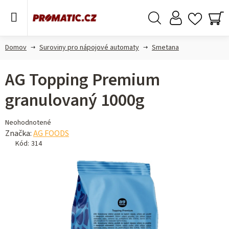
Prejsť
na
obsah
Hľadať
NÁ
KO
Domov
Suroviny pro nápojové automaty
Smetana
AG Topping Premium
granulovaný 1000g
Priemerné
Neohodnotené
hodnotenie
Značka:
AG FOODS
produktu
Kód:
314
je
0,0
z 5
hviezdičiek.