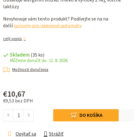
Obsahuje alergenní složku: mléko a výrobky z něj, včetně
laktózy
Nevyhovuje vám tento produkt? Podívejte se na na
další
suroviny pro nápojové automaty
.
celý popis
Skladem
(35 ks)
11. 8. 2026
Možnosti doručenia
€10,67
€9,53 bez DPH
Jednotková cena:
DO KOŠÍKA
Opýtať sa
Strážiť