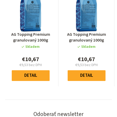
Priemerné
Priemerné
AG Topping Premium
AG Topping Premium
hodnotenie
hodnotenie
granulovaný 1000g
granulovaný 1000g
produktu
produktu
Skladem
Skladem
je
je
0,0
0,0
€10,67
€10,67
z
z
€9,53 bez DPH
€9,53 bez DPH
5
5
Jednotková
Jednotková
hviezdičiek.
hviezdičiek.
cena:
cena:
DETAIL
DETAIL
Odoberať newsletter