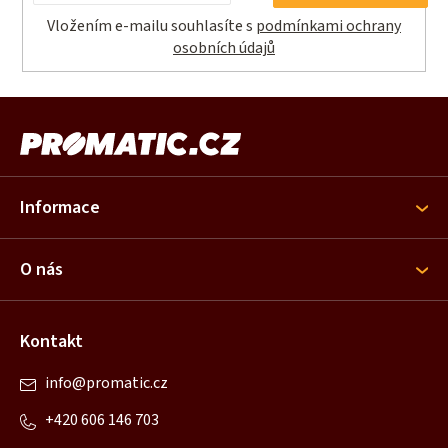
Vložením e-mailu souhlasíte s
podmínkami ochrany
osobních údajů
Z
á
p
ä
Informace
t
i
O nás
e
Kontakt
info
@
promatic.cz
+420 606 146 703