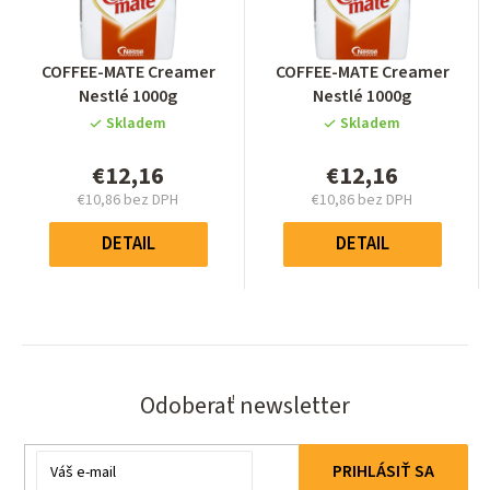
Priemerné
Priemerné
COFFEE-MATE Creamer
COFFEE-MATE Creamer
hodnotenie
hodnotenie
Nestlé 1000g
Nestlé 1000g
produktu
produktu
Skladem
Skladem
je
je
0,0
0,0
€12,16
€12,16
z
z
€10,86 bez DPH
€10,86 bez DPH
5
5
Jednotková
Jednotková
hviezdičiek.
hviezdičiek.
cena:
cena:
DETAIL
DETAIL
Odoberať newsletter
Email
PRIHLÁSIŤ SA