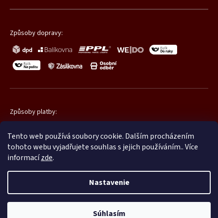
Způsoby dopravy:
Způsoby platby:
Tento web používá soubory cookie. Dalším procházením
tohoto webu vyjadřujete souhlas s jejich používáním.. Více
informací
zde
.
Nastavenie
Copyright 2026
Promatic.cz
. Všetky práva vyhradené.
Súhlasím
Shoptet
|
mime digital