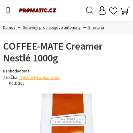
Prejsť
na
obsah
Hľadať
NÁ
KO
Domov
Suroviny pro nápojové automaty
Smetana
COFFEE-MATE Creamer
Nestlé 1000g
Priemerné
Neohodnotené
hodnotenie
Značka:
Nestlé Professional
produktu
Kód:
265
je
0,0
z 5
hviezdičiek.