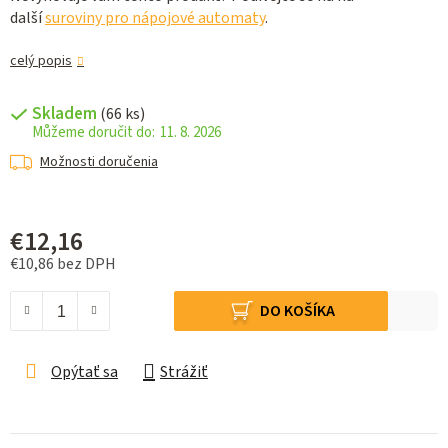
další
suroviny pro nápojové automaty
.
celý popis
Skladem
(66 ks)
11. 8. 2026
Možnosti doručenia
€12,16
€10,86 bez DPH
Jednotková cena:
DO KOŠÍKA
Opýtať sa
Strážiť