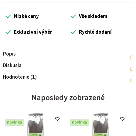
Nízké ceny
Vše skladem
Exkluzivní výběr
Rychlé dodání
Popis
Diskusia
Hodnotenie (1)
Naposledy zobrazené
novinka
novinka