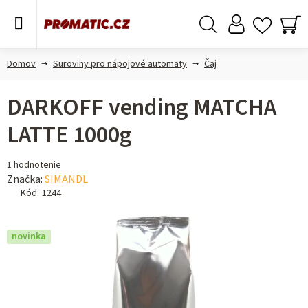
Prejsť
na
obsah
Hľadať
NÁ
KO
Domov
Suroviny pro nápojové automaty
Čaj
DARKOFF vending MATCHA
LATTE 1000g
Priemerné
1 hodnotenie
hodnotenie
Značka:
SIMANDL
produktu
Kód:
1244
je
5,0
novinka
z 5
hviezdičiek.