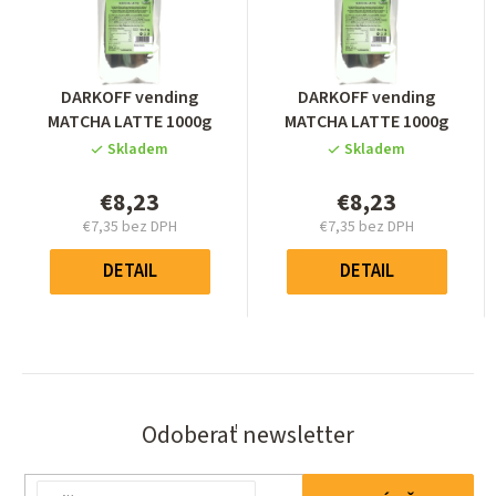
Priemerné
Priemerné
DARKOFF vending
DARKOFF vending
hodnotenie
hodnotenie
MATCHA LATTE 1000g
MATCHA LATTE 1000g
produktu
produktu
Skladem
Skladem
je
je
5,0
5,0
€8,23
€8,23
z
z
€7,35 bez DPH
€7,35 bez DPH
5
5
Jednotková
Jednotková
hviezdičiek.
hviezdičiek.
cena:
cena:
DETAIL
DETAIL
Odoberať newsletter
Email