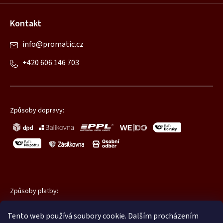
e
Kontakt
info
@
promatic.cz
+420 606 146 703
Způsoby dopravy:
Způsoby platby:
Tento web používá soubory cookie. Dalším procházením