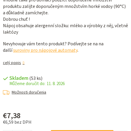
Vhodné táké pro domácí použítí: doporučené množství
produktu zalijte doporučeným množstvím horké vodoy (90°C)
a důkladně zamíchejte.
Dobrou chuť !
Nápoj obsahuje alergenní složku: mléko a výrobky z něj, včetně
laktózy
Nevyhovuje vám tento produkt? Podívejte se na na
další
suroviny pro nápojové automaty
.
celý popis
Skladem
(53 ks)
11. 8. 2026
Možnosti doručenia
€7,38
€6,59 bez DPH
Jednotková cena: