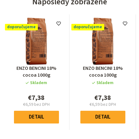
Naposledy zobrazené
doporučujeme
doporučujeme
Priemerné
Priemerné
ENZO BENCINI 18%
ENZO BENCINI 18%
hodnotenie
hodnotenie
cocoa 1000g
cocoa 1000g
produktu
produktu
Skladem
Skladem
je
je
0,0
0,0
€7,38
€7,38
z
z
€6,59 bez DPH
€6,59 bez DPH
5
5
Jednotková
Jednotková
hviezdičiek.
hviezdičiek.
cena:
cena:
DETAIL
DETAIL