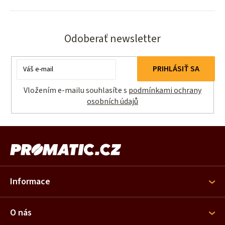
Odoberať newsletter
Email
PRIHLÁSIŤ SA
Vložením e-mailu souhlasíte s
podmínkami ochrany
osobních údajů
Z
á
p
ä
Informace
t
i
O nás