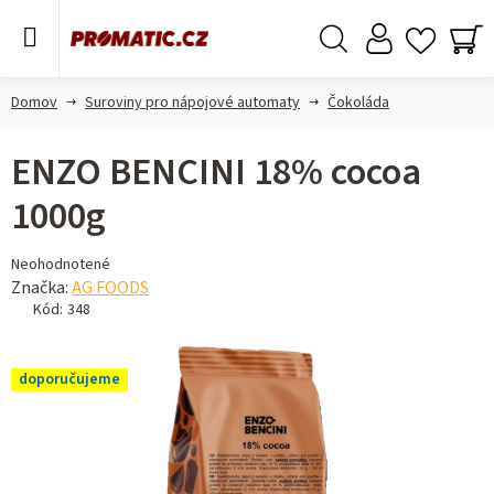
Prejsť
na
obsah
Hľadať
NÁ
KO
Domov
Suroviny pro nápojové automaty
Čokoláda
ENZO BENCINI 18% cocoa
1000g
Priemerné
Neohodnotené
hodnotenie
Značka:
AG FOODS
produktu
Kód:
348
je
0,0
doporučujeme
z 5
hviezdičiek.