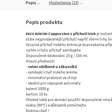
Popis
Hodnotenie (23)
Cappuccino s příchutí Irish
je instan
ENZO BENCINI
stále nejprodávanější příchutí napříč všemi trhy. S
Výrazná příchuť irského krému je doprovázena pří
rychle si tuto příchuť zamilujete.
Doporučené dávkování: 23 g / 150 ml.
Hlavní přednosti:
-
velmi oblíbené u zákazníků
- vynikající chuť irského krému
- minimální prašnost ve stroji
- ideální pro nápojové automaty
balení: 1000 g
karton: 10 ks
Vhodné táké pro domácí použítí: doporučené mno
vodoy (90°C) a důkladně zamíchejte.
Dobrou chuť !