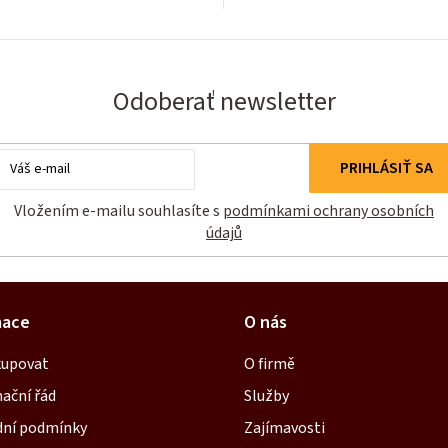
Odoberať newsletter
Email
PRIHLÁSIŤ SA
Vložením e-mailu souhlasíte s
podmínkami ochrany osobních
údajů
mace
O nás
kupovat
O firmě
ační řád
Služby
ní podmínky
Zajímavosti