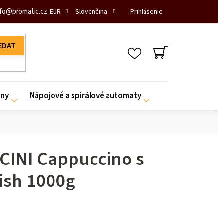
fo
@
promatic.cz
Prihlásenie
EUR
Slovenčina
NÁKUPNÝ
KOŠÍK
iny
Nápojové a spirálové automaty
INI Cappuccino s
rish 1000g