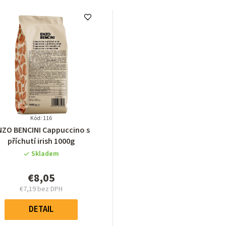
Kód: 116
Priemerné
NZO BENCINI Cappuccino s
hodnotenie
příchutí irish 1000g
produktu
Skladem
je
4,9
€8,05
z
€7,19 bez DPH
5
Jednotková
hviezdičiek.
cena:
DETAIL