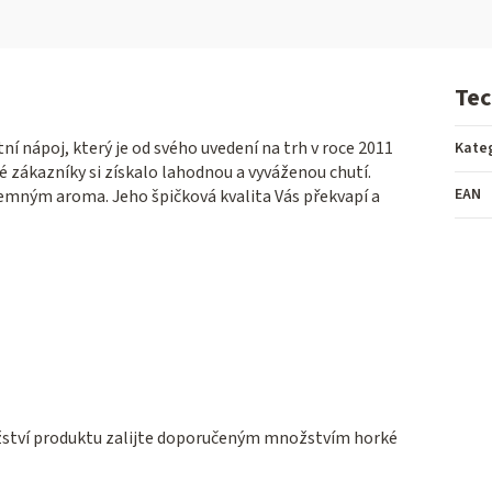
Tec
tní nápoj, který je od svého uvedení na trh v roce 2011
Kate
vé zákazníky si získalo lahodnou a vyváženou chutí.
EAN
jemným aroma. Jeho špičková kvalita Vás překvapí a
žství produktu zalijte doporučeným množstvím horké