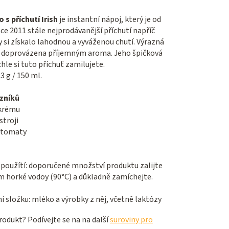
 s příchutí Irish
je instantní nápoj, který je od
oce 2011 stále nejprodávanější příchutí napříč
y si získalo lahodnou a vyváženou chutí. Výrazná
e doprovázena příjemným aroma. Jeho špičková
chle si tuto příchuť zamilujete.
 g / 150 ml.
azníků
 krému
stroji
automaty
použítí: doporučené množství produktu zalijte
horké vodoy (90°C) a důkladně zamíchejte.
 složku: mléko a výrobky z něj, včetně laktózy
odukt? Podívejte se na na další
suroviny pro