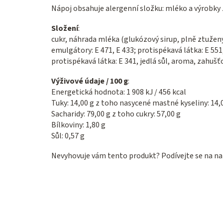
Nápoj obsahuje alergenní složku: mléko a výrobky z
Složení
:
cukr, náhrada mléka (glukózový sirup, plně ztužen
emulgátory: E 471, E 433; protispékavá látka: E 551
protispékavá látka: E 341, jedlá sůl, aroma, zahušťo
Výživové údaje / 100 g
:
Energetická hodnota: 1 908 kJ / 456 kcal
Tuky: 14,00 g z toho nasycené mastné kyseliny: 14,
Sacharidy: 79,00 g z toho cukry: 57,00 g
Bílkoviny: 1,80 g
Sůl: 0,57 g
Nevyhovuje vám tento produkt? Podívejte se na na