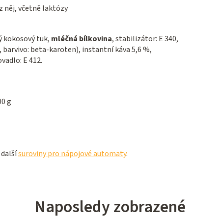
 něj, včetně laktózy
ý kokosový tuk,
mléčná bílkovina
, stabilizátor: E 340,
, barvivo: beta-karoten), instantní káva 5,6 %,
vadlo: E 412.
00 g
 další
suroviny pro nápojové automaty
.
Naposledy zobrazené