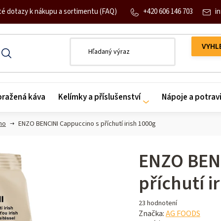
+420 606 146 703
in
té dotazy k nákupu a sortimentu (FAQ)
 pražená káva
Kelímky a příslušenství
Nápoje a potrav
no
ENZO BENCINI Cappuccino s příchutí irish 1000g
ENZO BENC
příchutí i
Priemerné
23 hodnotení
hodnotenie
Značka:
AG FOODS