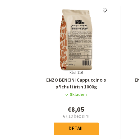
Kód: 116
Priemerné
ENZO BENCINI Cappuccino s
E
hodnotenie
příchutí irish 1000g
produktu
Skladem
je
4,9
€8,05
z
€7,19 bez DPH
5
Jednotková
hviezdičiek.
cena:
DETAIL