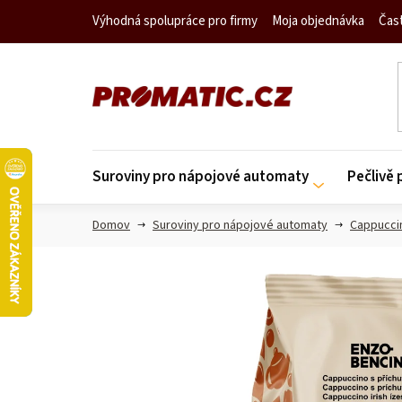
Prejsť
Výhodná spolupráce pro firmy
Moja objednávka
Čas
na
obsah
Suroviny pro nápojové automaty
Pečlivě
Domov
Suroviny pro nápojové automaty
Cappucci