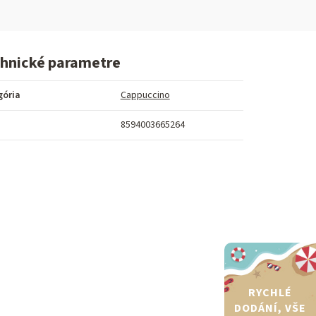
hnické parametre
gória
Cappuccino
8594003665264
RYCHLÉ
DODÁNÍ, VŠE