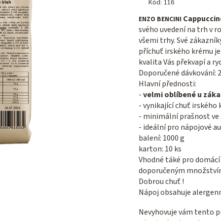
produktu
Kód:
116
je
Cappuccino
ENZO BENCINI
4,9
svého uvedení na trh v r
z 5
všemi trhy. Své zákazník
hviezdičiek.
příchuť irského krému j
kvalita Vás překvapí a ry
Doporučené dávkování: 23
Hlavní přednosti:
-
velmi oblíbené u zák
- vynikající chuť irského
- minimální prašnost ve 
- ideální pro nápojové 
balení: 1000 g
karton: 10 ks
Vhodné táké pro domácí 
doporučeným množstvím 
Dobrou chuť !
Nápoj obsahuje alergenní
Nevyhovuje vám tento pr