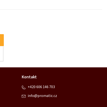
Kontakt
+420 606 146 703
info
@
promatic.cz