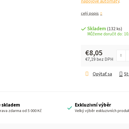
nápojové automaty
.
celý popis
Skladem
(132 ks)
10.
€8,05
€7,19 bez DPH
Jednotková cena:
Opýtať sa
St
e skladem
Exkluzivní výběr
rava zdarma od 5 000 Kč
Velký výběr exkluzivních produ