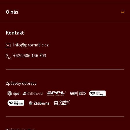
t
i
O nás
e
Kontakt
info
@
promatic.cz
+420 606 146 703
Způsoby dopravy: