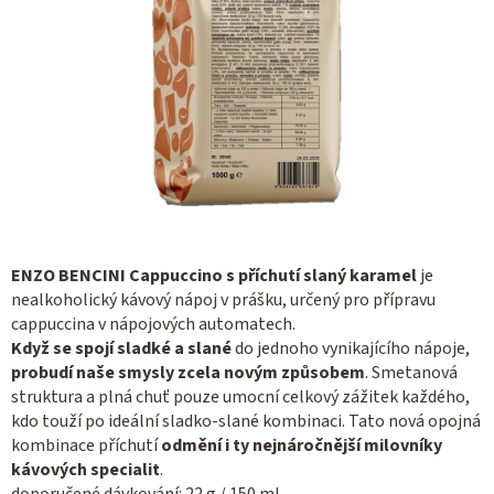
ENZO BENCINI Cappuccino s příchutí slaný karamel
je
nealkoholický kávový nápoj v prášku, určený pro přípravu
cappuccina v nápojových automatech.
Když se spojí sladké a slané
do jednoho vynikajícího nápoje,
probudí naše smysly zcela novým způsobem
. Smetanová
struktura a plná chuť pouze umocní celkový zážitek každého,
kdo touží po ideální sladko-slané kombinaci. Tato nová opojná
kombinace příchutí
odmění i ty nejnáročnější milovníky
kávových specialit
.