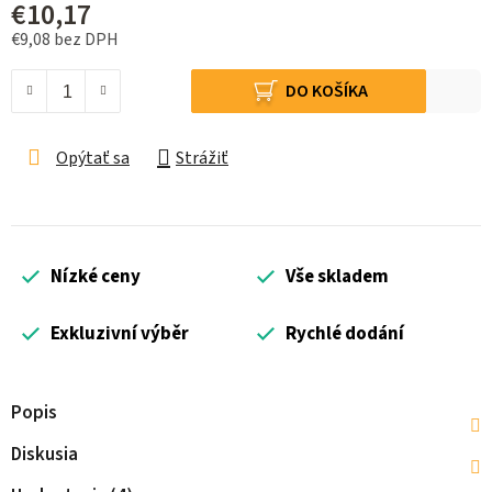
€10,17
€9,08 bez DPH
Jednotková cena:
DO KOŠÍKA
Opýtať sa
Strážiť
Nízké ceny
Vše skladem
Exkluzivní výběr
Rychlé dodání
Popis
Diskusia