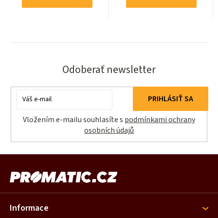
Odoberať newsletter
Email
PRIHLÁSIŤ SA
Vložením e-mailu souhlasíte s
podmínkami ochrany
osobních údajů
Z
á
p
ä
Informace