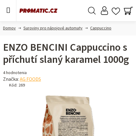
Prejsť
na
obsah
Hľadať
NÁ
KO
Domov
Suroviny pro nápojové automaty
Cappuccino
ENZO BENCINI Cappuccino s
příchutí slaný karamel 1000g
Priemerné
4 hodnotenia
hodnotenie
Značka:
AG FOODS
produktu
Kód:
269
je
5,0
z 5
hviezdičiek.