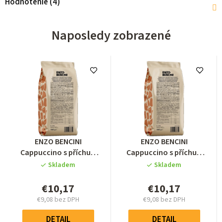
Hodnotenie (4)
Naposledy zobrazené
Priemerné
Priemerné
ENZO BENCINI
ENZO BENCINI
hodnotenie
hodnotenie
Cappuccino s příchutí
Cappuccino s příchutí
produktu
produktu
slaný karamel 1000g
slaný karamel 1000g
Skladem
Skladem
je
je
5,0
5,0
€10,17
€10,17
z
z
€9,08 bez DPH
€9,08 bez DPH
5
5
Jednotková
Jednotková
hviezdičiek.
hviezdičiek.
cena:
cena:
DETAIL
DETAIL