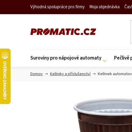
Prejsť
Výhodná spolupráce pro firmy
Moja objednávka
Čas
na
obsah
Suroviny pro nápojové automaty
Pečlivě
Domov
Kelímky a příslušenství
Kelímek automatový