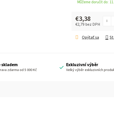
11.
€3,38
€2,79 bez DPH
Jednotková cena:
Opýtať sa
St
e skladem
Exkluzivní výběr
rava zdarma od 5 000 Kč
Velký výběr exkluzivních produ