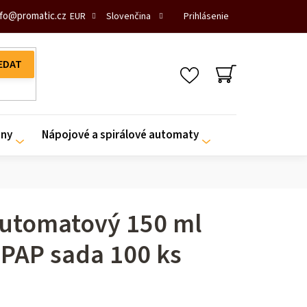
fo
@
promatic.cz
Prihlásenie
EUR
Slovenčina
NÁKUPNÝ
KOŠÍK
iny
Nápojové a spirálové automaty
utomatový 150 ml
 PAP sada 100 ks