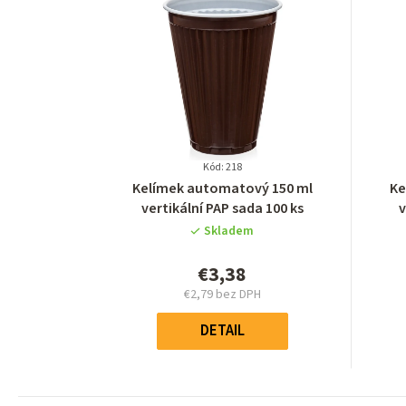
Kód: 218
Priemerné
Kelímek automatový 150 ml
Ke
hodnotenie
vertikální PAP sada 100 ks
v
produktu
Skladem
je
0,0
€3,38
z
€2,79 bez DPH
5
Jednotková
hviezdičiek.
cena:
DETAIL