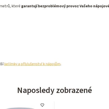
ametrů, které
garantují bezproblémový provoz Vašeho nápojo
lší
kelímky a příslušenství k nápojům
.
Naposledy zobrazené