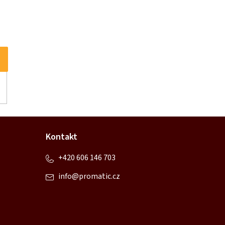
Kontakt
+420 606 146 703
info
@
promatic.cz