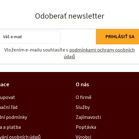
Odoberať newsletter
Email
PRIHLÁSIŤ SA
Vložením e-mailu souhlasíte s
podmínkami ochrany osobních
údajů
mace
O nás
kupovat
O firmě
ační řád
Služby
ní podmínky
Zajímavosti
a a platba
Poptávka
vání osobních údajů
Výrobci