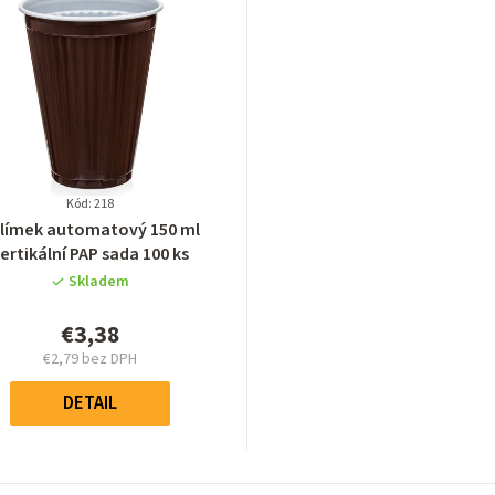
Kód: 218
Priemerné
límek automatový 150 ml
hodnotenie
ertikální PAP sada 100 ks
produktu
Skladem
je
0,0
€3,38
z
€2,79 bez DPH
5
Jednotková
hviezdičiek.
cena:
DETAIL