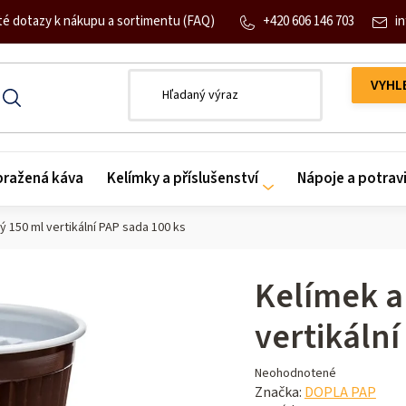
+420 606 146 703
in
té dotazy k nákupu a sortimentu (FAQ)
 pražená káva
Kelímky a příslušenství
Nápoje a potrav
 150 ml vertikální PAP sada 100 ks
Kelímek a
vertikální
Priemerné
Neohodnotené
hodnotenie
Značka:
DOPLA PAP