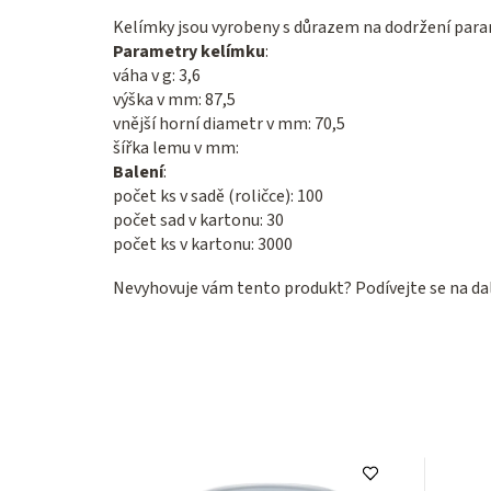
Kelímky jsou vyrobeny s důrazem na dodržení par
Parametry kelímku
:
váha v g: 3,6
výška v mm: 87,5
vnější horní diametr v mm: 70,5
šířka lemu v mm:
Balení
:
počet ks v sadě (roličce): 100
počet sad v kartonu: 30
počet ks v kartonu: 3000
Nevyhovuje vám tento produkt? Podívejte se na da