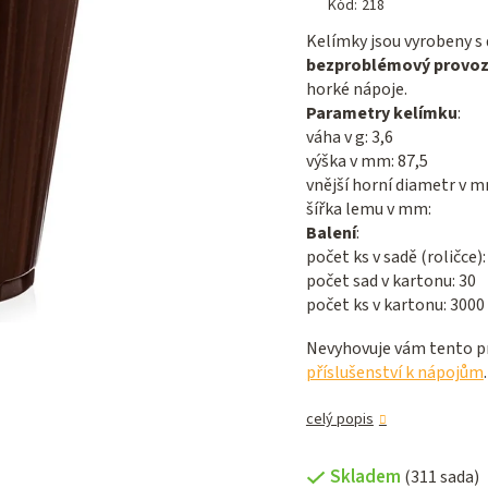
produktu
Kód:
218
je
Kelímky jsou vyrobeny s
0,0
bezproblémový provoz
z 5
horké nápoje.
hviezdičiek.
Parametry kelímku
:
váha v g: 3,6
výška v mm: 87,5
vnější horní diametr v m
šířka lemu v mm:
Balení
:
počet ks v sadě (roličce):
počet sad v kartonu: 30
počet ks v kartonu: 3000
Nevyhovuje vám tento pr
příslušenství k nápojům
.
celý popis
Skladem
(311 sada)