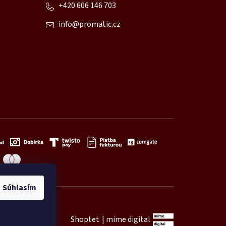
+420 606 146 703
info
@
promatic.cz
Súhlasím
Shoptet
|
mime digital