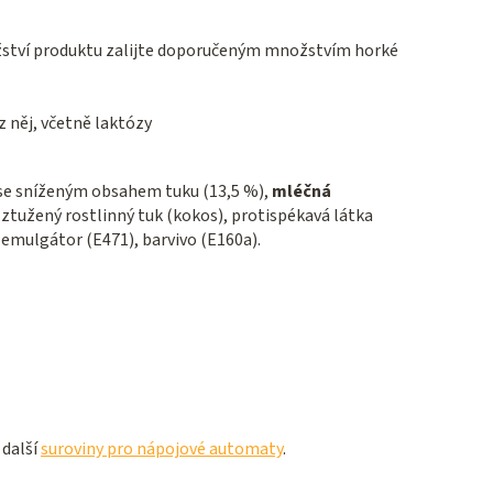
žství produktu zalijte doporučeným množstvím horké
 něj, včetně laktózy
 se sníženým obsahem tuku (13,5 %),
mléčná
ě ztužený rostlinný tuk (kokos), protispékavá látka
, emulgátor (E471), barvivo (E160a).
 další
suroviny pro nápojové automaty
.