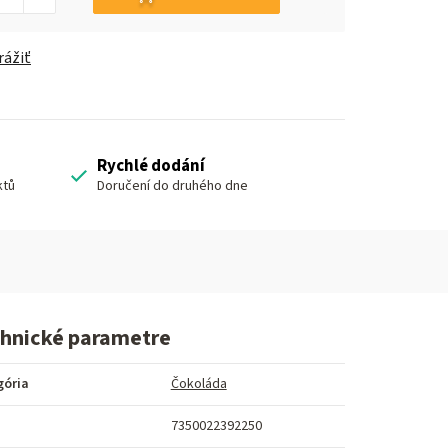
rážiť
Rychlé dodání
ktů
Doručení do druhého dne
hnické parametre
gória
Čokoláda
7350022392250