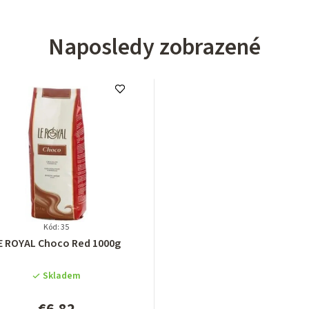
Naposledy zobrazené
Kód: 35
Priemerné
E ROYAL Choco Red 1000g
hodnotenie
produktu
Skladem
je
5,0
€6,82