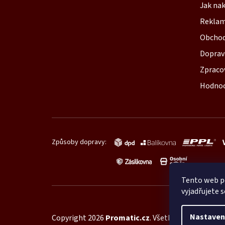
Jak na
p
Reklam
ä
Obchod
t
Doprav
i
Zpraco
Hodnoc
e
Způsoby dopravy:
Tento web p
vyjadřujete s
Nastaven
Copyright 2026
Promatic.cz
. Všetky práva vyhrade