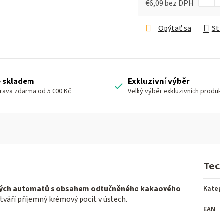
€6,09 bez DPH
Jednotková cena:
Opýtať sa
St
e skladem
Exkluzivní výběr
rava zdarma od 5 000 Kč
Velký výběr exkluzivních produ
Tec
ových automatů s obsahem odtučněného kakaového
Kate
ytváří příjemný krémový pocit v ústech.
EAN