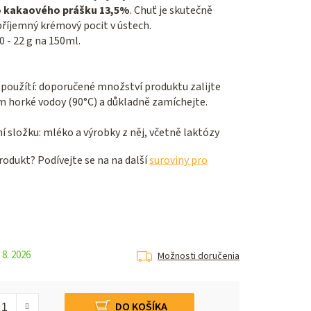
 kakaového prášku 13,5%
. Chuť je skutečně
příjemný krémový pocit v ústech.
 - 22 g na 150ml.
použítí: doporučené množství produktu zalijte
horké vodoy (90°C) a důkladně zamíchejte.
 složku: mléko a výrobky z něj, včetně laktózy
odukt? Podívejte se na na další
suroviny pro
 8. 2026
Možnosti doručenia
DO KOŠÍKA