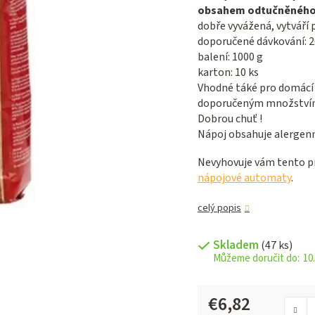
5,0
obsahem odtučněného
z 5
dobře vyvážená, vytváří 
hviezdičiek.
doporučené dávkování: 20
balení: 1000 g
karton: 10 ks
Vhodné táké pro domácí 
doporučeným množstvím 
Dobrou chuť !
Nápoj obsahuje alergenní
Nevyhovuje vám tento pr
nápojové automaty
.
celý popis
Skladem
(47 ks)
10.
€6,82