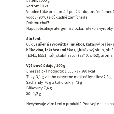
balení: 1000 g
karton: 10 ks
Vhodné táké pro domácí použítí: doporučené mno
vodoy (90°C) a důkladně zamíchejte.
Dobrou chuť!
Nápoj obsahuje alergenní složku: mléko a výrobky z
Složení
:
Cukr,
sušená syrovátka
(
mléko
), kakaový prášek
bílkovina
,
laktóza
(
mléko
), glukózový sirup, pln
(E341, E551), sůl, stabilizátor (E340, E452), aroma
Výživové údaje / 100 g
:
Energetická hodnota: 1 550 kJ / 380 kcal
Tuky: 3,1 g z toho nasycené mastné kyseliny: 2,3 g
Sacharidy: 76 g z toho cukry: 73 g
Bílkoviny: 7,4 g
Sůl: 1,2 g
Nevyhovuje vám tento produkt? Podívejte se na na