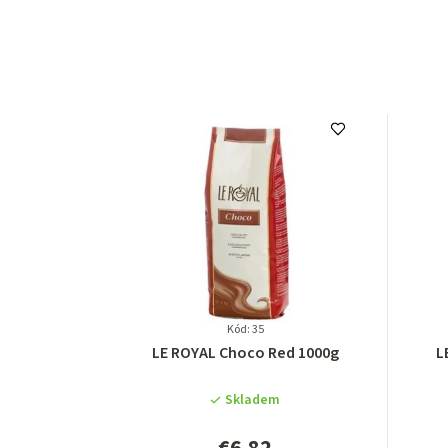
Kód: 35
Priemerné
LE ROYAL Choco Red 1000g
L
hodnotenie
produktu
Skladem
je
5,0
€6,82