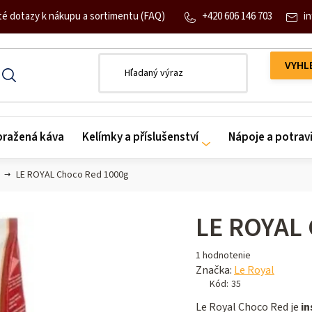
+420 606 146 703
in
té dotazy k nákupu a sortimentu (FAQ)
 pražená káva
Kelímky a příslušenství
Nápoje a potrav
LE ROYAL Choco Red 1000g
LE ROYAL 
Priemerné
1 hodnotenie
hodnotenie
Značka:
Le Royal
produktu
Kód:
35
je
Le Royal Choco Red je
in