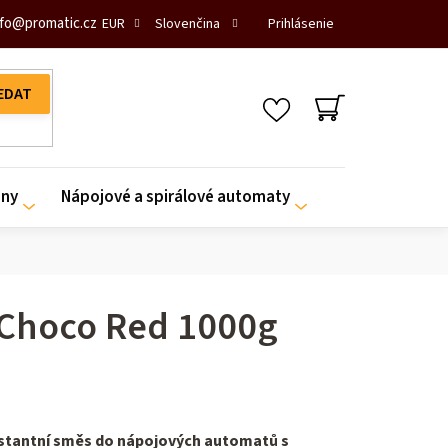
fo
@
promatic.cz
Prihlásenie
EUR
Slovenčina
NÁKUPNÝ
KOŠÍK
iny
Nápojové a spirálové automaty
Choco Red 1000g
stantní směs do nápojových automatů s