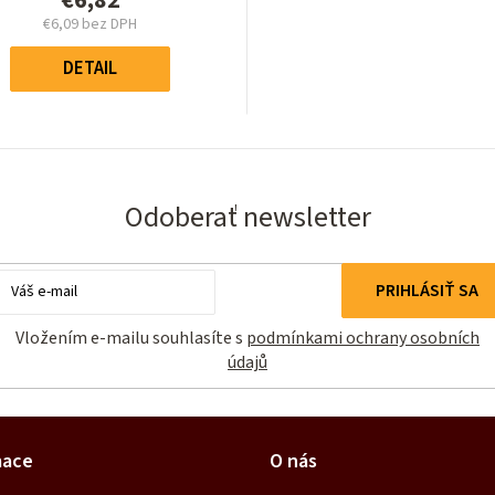
z
€6,09 bez DPH
5
Jednotková
hviezdičiek.
cena:
DETAIL
Odoberať newsletter
Email
PRIHLÁSIŤ SA
Vložením e-mailu souhlasíte s
podmínkami ochrany osobních
údajů
mace
O nás