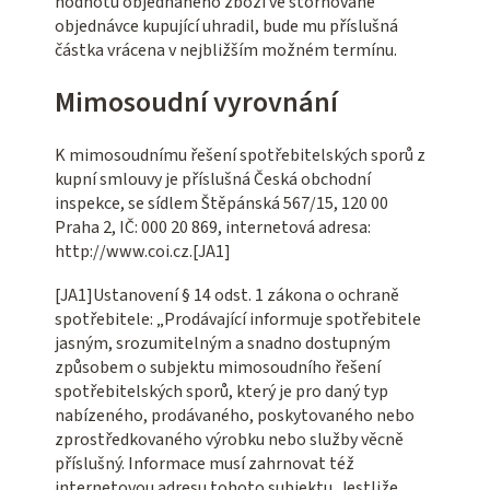
hodnotu objednaného zboží ve stornované
objednávce kupující uhradil, bude mu příslušná
částka vrácena v nejbližším možném termínu.
Mimosoudní vyrovnání
K mimosoudnímu řešení spotřebitelských sporů z
kupní smlouvy je příslušná Česká obchodní
inspekce, se sídlem Štěpánská 567/15, 120 00
Praha 2, IČ: 000 20 869, internetová adresa:
http://www.coi.cz.[JA1]
[JA1]Ustanovení § 14 odst. 1 zákona o ochraně
spotřebitele: „Prodávající informuje spotřebitele
jasným, srozumitelným a snadno dostupným
způsobem o subjektu mimosoudního řešení
spotřebitelských sporů, který je pro daný typ
nabízeného, prodávaného, poskytovaného nebo
zprostředkovaného výrobku nebo služby věcně
příslušný. Informace musí zahrnovat též
internetovou adresu tohoto subjektu. Jestliže