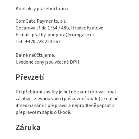
Kontakty platební brána:
ComGate Payments, a.s.
Gočárova třída 1754 / 48b, Hradec Králové
E-mail: platby-podpora@comgate.cz
Tel: +420 228 224 267
Balné neúčtujeme.
Uvedené ceny jsou včetně DPH.
Převzetí
Při přebírání zásilky je nutné zkontrolovat obal
zásilky - zjevnou vadu (poškození obalu) je nutné
ihned oznámit přepravci a neprodleně sepsat s
přepravcem zápis o škodě.
Záruka