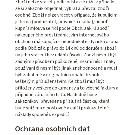
Zboží nelze vracet podle odstavce níže v případě,
že si zákazník objednal, vybral a převzal zboží
osobně. Zboží nelze vracet v případe, že kupujícím
je firma (podnikatel, právnická osoba), neboť
kupní smlouva se řídí podle Obch. zák. U zboží
nakoupeného prostřednictvím internetového
obchodu má kupující – nepodnikatel-fyzická osoba
podle Obč. zák. právo do 14 dnů od doručení zboží
na jeho vrácení bez udání důvodu. Zboží nesmí být
žádným způsobem poškozené, nesmí nést znaky
používání či nesmí být jinak znehodnocené a musí
být zabalené v originálních obalech spolu s
veškerým příslušenstvím. Ke zboží musí být
přiloženy veškeré dokumenty a to včetně faktury a
případně záručního listu. Následně bude
zákazníkovi převedena příslušná částka, která
bude snížena o poštovné a další prokazatelné
náklady spojené s expedicí.
Ochrana osobních dat