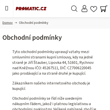
Prejsť
na
obsah
Hľadať
NÁ
KO
Domov
Obchodní podmínky
Obchodní podmínky
Tyto obchodní podmínky upravují vztahy mezi
smluvními stranami kupní smlouvy, kdy na jedné
straně je Jiří Štauber, Lipovka 44, 51601, Rychnov
nad Kněžnou IČO: 45267511, DIČ: CZ7006220045
jako prodávající a na straně druhé je kupující.
Zákazníkem našeho internetového obchodu je
kupující.
Obchodní podmínky se řídí níže uvedeným
nákupním řádem, jakož i platnou legislativou a
obchodními zvyklostmi. Veškeré nabízené zboží je