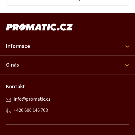
Z
á
p
ä
Informace
t
i
O nás
e
Kontakt
info
@
promatic.cz
+420 606 146 703