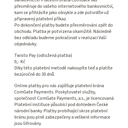
bankovnictví. Platební brána ComGate vás
přesměruje do vašeho internetového bankovnictví,
kam se přihlásíte jako obvykle a zde potvrdíte už
připravený platební příkaz.
Po dokončení platby budete přesměrováni zpět do
obchodu. Platba je potvrzena okamžitě. Následně
bez odkladu budeme pokračovat v realizaci Vaší
objednávky.
Twisto Pay (odložená platba)
0,- Kč
Díky této platební metodě nakoupíte teď a platíte
bezúročně do 30 dnů.
Online platby pro nás zajišťuje platební brána
ComGate Payments. Poskytovatel služby,
společnost ComGate Payments, a.s., je licencovaná
Platební instituce působící pod dohledem České
národní banky. Platby probíhající skrze platební
bránu jsou plně zabezpečeny a veškeré informace
jsou šifrovány.