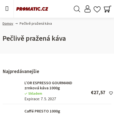
Prejsť
na
obsah
Hľadať
NÁ
KO
Domov
Pečlivě pražená káva
Pečlivě pražená káva
Najpredávanejšie
L’OR ESPRESSO GOURMAND
zrnková káva 1000g
€27,57
Skladem
Expirace: 7. 5. 2027
Caffé PRESTO 1000g