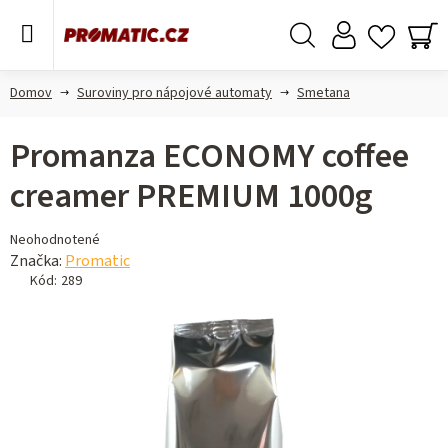
Prejsť
na
obsah
Hľadať
NÁ
KO
Domov
Suroviny pro nápojové automaty
Smetana
Promanza ECONOMY coffee
creamer PREMIUM 1000g
Priemerné
Neohodnotené
hodnotenie
Značka:
Promatic
produktu
Kód:
289
je
0,0
z 5
hviezdičiek.