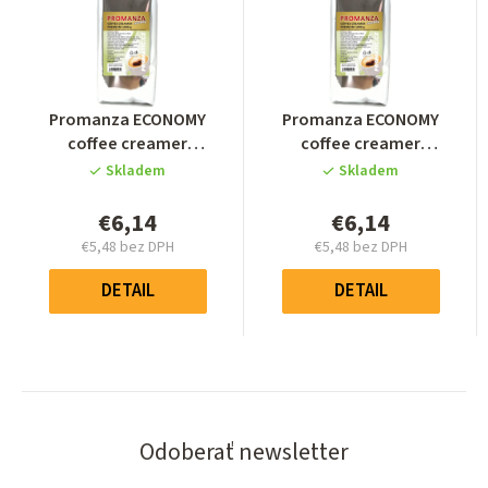
Priemerné
Priemerné
Promanza ECONOMY
Promanza ECONOMY
hodnotenie
hodnotenie
coffee creamer
coffee creamer
produktu
produktu
PREMIUM 1000g
PREMIUM 1000g
Skladem
Skladem
je
je
0,0
0,0
€6,14
€6,14
z
z
€5,48 bez DPH
€5,48 bez DPH
5
5
Jednotková
Jednotková
hviezdičiek.
hviezdičiek.
cena:
cena:
DETAIL
DETAIL
Odoberať newsletter