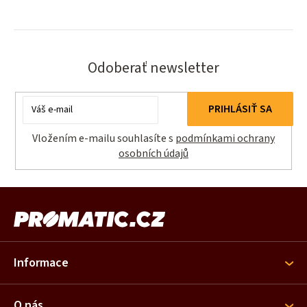
Odoberať newsletter
Email
PRIHLÁSIŤ SA
Vložením e-mailu souhlasíte s
podmínkami ochrany
osobních údajů
Z
á
p
ä
Informace
t
i
O nás