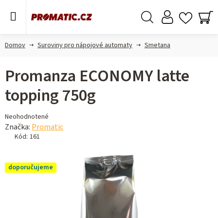
Prejsť
na
obsah
Hľadať
NÁ
KO
Domov
Suroviny pro nápojové automaty
Smetana
Promanza ECONOMY latte
topping 750g
Priemerné
Neohodnotené
hodnotenie
Značka:
Promatic
produktu
Kód:
161
je
0,0
doporučujeme
z 5
hviezdičiek.