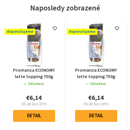
Naposledy zobrazené
doporučujeme
doporučujeme
Priemerné
Priemerné
Promanza ECONOMY
Promanza ECONOMY
hodnotenie
hodnotenie
latte topping 750g
latte topping 750g
produktu
produktu
Skladem
Skladem
je
je
0,0
0,0
€6,14
€6,14
z
z
€5,48 bez DPH
€5,48 bez DPH
5
5
Jednotková
Jednotková
hviezdičiek.
hviezdičiek.
cena:
cena:
DETAIL
DETAIL