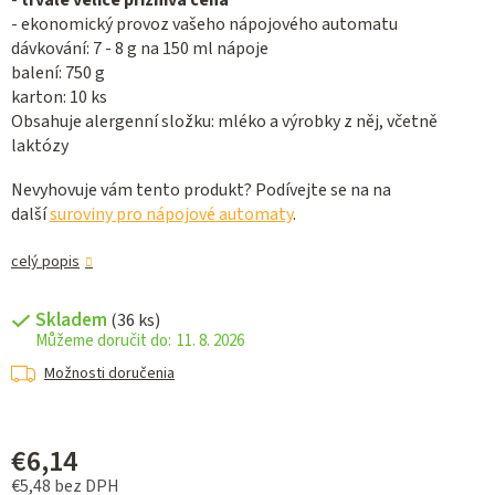
-
trvale velice příznivá cena
- ekonomický provoz vašeho nápojového automatu
dávkování: 7 - 8 g na 150 ml nápoje
balení: 750 g
karton: 10 ks
Obsahuje alergenní složku: mléko a výrobky z něj, včetně
laktózy
Nevyhovuje vám tento produkt? Podívejte se na na
další
suroviny pro nápojové automaty
.
celý popis
Skladem
(36 ks)
11. 8. 2026
Možnosti doručenia
€6,14
€5,48 bez DPH