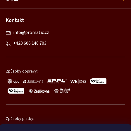
e
Kontakt
info
@
promatic.cz
+420 606 146 703
Způsoby dopravy:
Způsoby platby: