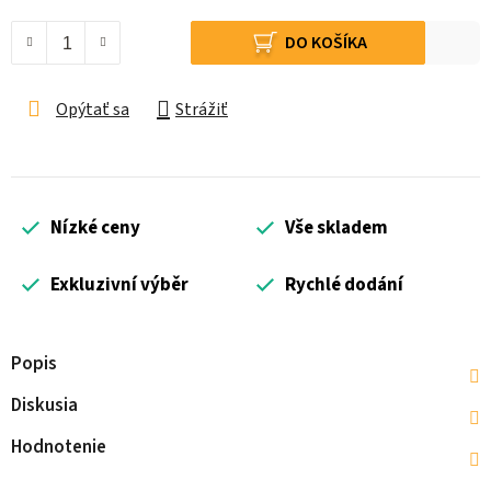
Jednotková cena:
DO KOŠÍKA
Opýtať sa
Strážiť
Nízké ceny
Vše skladem
Exkluzivní výběr
Rychlé dodání
Popis
Diskusia
Hodnotenie