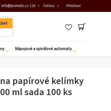
info
@
promatic.cz
Přihlášení
CZK
Čeština
NÁKUPNÍ
KOŠÍK
iny
Nápojové a spirálové automaty
á na papírové kelímky
300 ml sada 100 ks