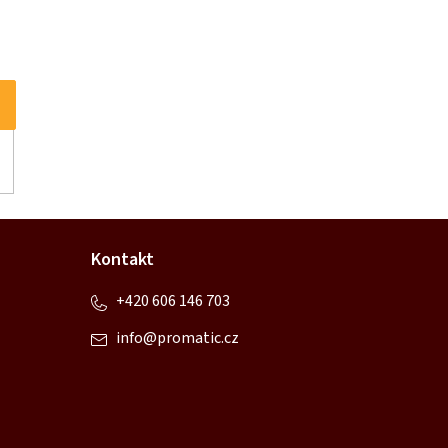
Kontakt
+420 606 146 703
info
@
promatic.cz