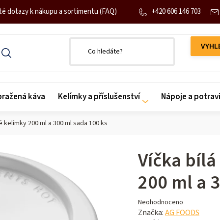
+420 606 146 703
té dotazy k nákupu a sortimentu (FAQ)
 pražená káva
Kelímky a příslušenství
Nápoje a potrav
vé kelímky 200 ml a 300 ml sada 100 ks
Víčka bíl
200 ml a 
Průměrné
Neohodnoceno
hodnocení
Značka:
AG FOODS