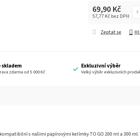
69,90 Kč
57,77 Kč bez DPH
Měrná cena:
Zeptat se
Hl
e skladem
Exkluzivní výběr
rava zdarma od 5 000 Kč
Velký výběr exkluzivních produ
ě kompatibilní s našimi papírovými kelímky TO GO 200 ml a 300 ml