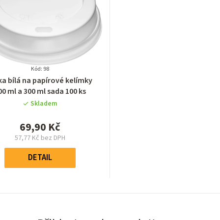
Kód: 98
Průměrné
ka bílá na papírové kelímky
hodnocení
00 ml a 300 ml sada 100 ks
produktu
Skladem
je
0,0
69,90 Kč
z
57,77 Kč bez DPH
5
Měrná
hvězdiček.
cena:
DETAIL