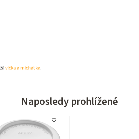
lší
víčka a míchátka
.
Naposledy prohlížené