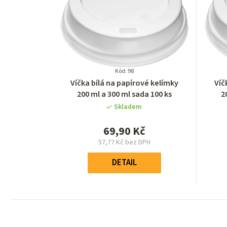
Kód: 98
Průměrné
Víčka bílá na papírové kelímky
Víč
hodnocení
200 ml a 300 ml sada 100 ks
2
produktu
Skladem
je
0,0
69,90 Kč
z
57,77 Kč bez DPH
5
Měrná
hvězdiček.
cena:
DETAIL