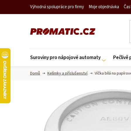
Přejít
Výhodná spolupráce pro firmy
Moje objednávka
Čas
na
obsah
Suroviny pro nápojové automaty
Pečlivě
Domů
Kelímky a příslušenství
Víčka bílá na papíro