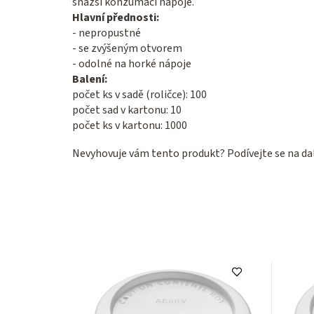
snazší konzumaci nápoje.
Hlavní přednosti:
- nepropustné
- se zvýšeným otvorem
- odolné na horké nápoje
Balení:
počet ks v sadě (roličce): 100
počet sad v kartonu: 10
počet ks v kartonu: 1000
Nevyhovuje vám tento produkt? Podívejte se na da