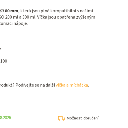
a ∅ 80 mm
, která jsou plně kompatibilní s našimi
O 200 ml a 300 ml. Víčka jsou opatřena zvýšeným
zumaci nápoje.
e
 100
odukt? Podívejte se na další
víčka a míchátka
.
8.2026
Možnosti doručení