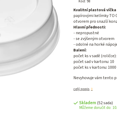
produktu
Kód:
98
je
Kvalitní plastová víčk
0,0
papírovými kelímky TO G
z 5
otvorem pro snazší kon
hvězdiček.
Hlavní přednosti:
- nepropustné
- se zvýšeným otvorem
- odolné na horké nápoj
Balení:
počet ks v sadě (roličce):
počet sad v kartonu: 10
počet ks v kartonu: 1000
Nevyhovuje vám tento pr
celý popis
Skladem
(52 sada)
10.