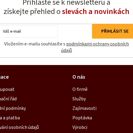
Přihlaste se k newsletteru a
získejte přehled o
slevách a novinkách
E-
PŘIHLÁSIT SE
mail
Vložením e-mailu souhlasíte s
podmínkami ochrany osobních
údajů
mace
O nás
kupovat
O firmě
ační řád
Služby
ní podmínky
Zajímavosti
a a platba
Poptávka
vání osobních údajů
Výrobci