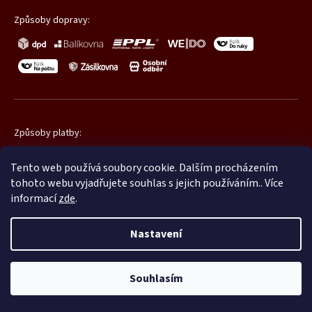
Způsoby dopravy:
Způsoby platby:
Tento web používá soubory cookie. Dalším procházením
tohoto webu vyjadřujete souhlas s jejich používáním.. Více
informací
zde
.
Nastavení
Copyright 2026
Promatic.cz
. Všechna práva vyhrazena.
Souhlasím
Shoptet
|
mime digital