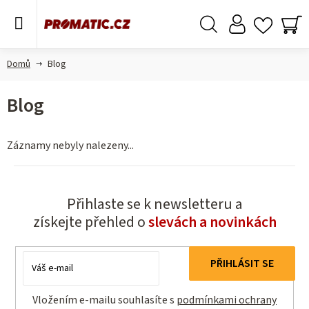
Přejít
na
obsah
Hledat
NÁ
KO
Domů
Blog
Blog
Záznamy nebyly nalezeny...
Přihlaste se k newsletteru a
získejte přehled o
slevách a novinkách
E-
PŘIHLÁSIT SE
mail
Vložením e-mailu souhlasíte s
podmínkami ochrany