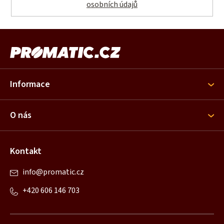
osobních údajů
Z
á
p
a
Informace
t
í
O nás
Kontakt
info
@
promatic.cz
+420 606 146 703