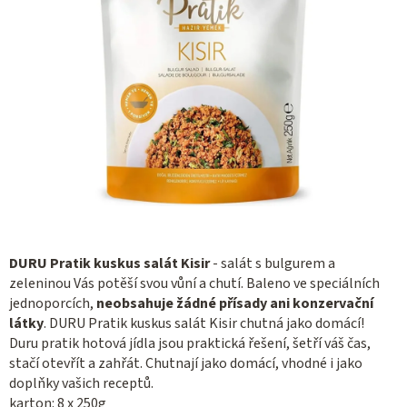
DURU Pratik kuskus salát Kisir
- salát s bulgurem a
zeleninou Vás potěší svou vůní a chutí.
Baleno ve speciálních
jednoporcích,
neobsahuje žádné přísady ani konzervační
látky
.
DURU Pratik kuskus salát Kisir chutná jako domácí!
Duru pratik hotová jídla jsou praktická
řešení, šetří váš čas,
stačí otevřít a
zahřát.
C
hutnají jako domácí, vhodné i
jako
doplňky vašich receptů.
karton: 8 x 250g