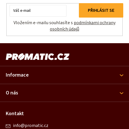
E-
PŘIHLÁSIT SE
mail
Vložením e-mailu souhlasíte s
podmínkami ochrany
osobních údajů
Z
á
p
a
Informace
t
í
O nás
Kontakt
info
@
promatic.cz