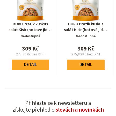
Průměrné
Průměrné
DURU Pratik kuskus
DURU Pratik kuskus
hodnocení
hodnocení
salát Kisir (hotové jídlo)
salát Kisir (hotové jídlo)
produktu
produktu
2000g (8 x 250g)
2000g (8 x 250g)
Nedostupné
Nedostupné
je
je
0,0
0,0
309 Kč
309 Kč
z
z
275,89 Kč bez DPH
275,89 Kč bez DPH
5
5
Měrná
Měrná
hvězdiček.
hvězdiček.
cena:
cena:
DETAIL
DETAIL
Přihlaste se k newsletteru a
získejte přehled o
slevách a novinkách