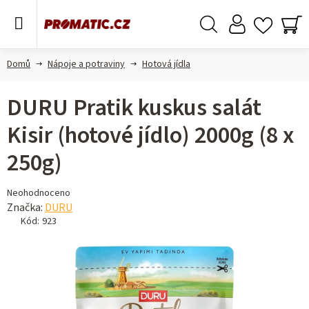
Přejít
na
obsah
Hledat
NÁ
KO
Domů
Nápoje a potraviny
Hotová jídla
DURU Pratik kuskus salát
Kisir (hotové jídlo) 2000g (8 x
250g)
Průměrné
Neohodnoceno
hodnocení
Značka:
DURU
produktu
Kód:
923
je
0,0
z 5
hvězdiček.