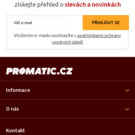
získejte přehled o
slevách a novinkách
E-
PŘIHLÁSIT SE
mail
Vložením e-mailu souhlasíte s
podmínkami ochrany
osobních údajů
Z
á
p
a
Informace
t
í
O nás
Kontakt