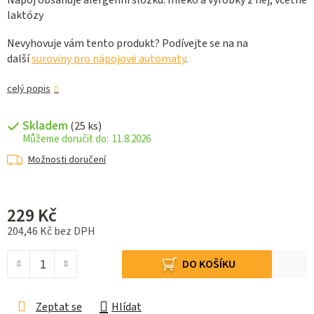
Nápoj obsahuje alergenní složku: mléko a výrobky z něj, včetně
laktózy
Nevyhovuje vám tento produkt? Podívejte se na na
další
suroviny pro nápojové automaty
.
celý popis
Skladem
(25 ks)
11.8.2026
Možnosti doručení
229 Kč
204,46 Kč bez DPH
Měrná cena:
DO KOŠÍKU
Zeptat se
Hlídat