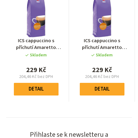
Průměrné
Průměrné
ICS cappuccino s
ICS cappuccino s
hodnocení
hodnocení
příchutí Amaretto
příchutí Amaretto
produktu
produktu
1000g
1000g
Skladem
Skladem
je
je
0,0
0,0
229 Kč
229 Kč
z
z
204,46 Kč bez DPH
204,46 Kč bez DPH
5
5
Měrná
Měrná
hvězdiček.
hvězdiček.
cena:
cena:
DETAIL
DETAIL
Přihlaste se k newsletteru a