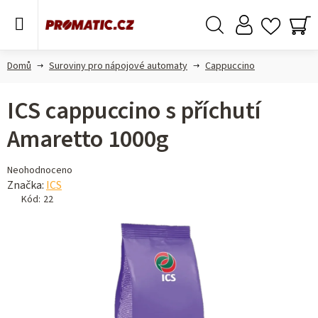
Přejít
na
obsah
Hledat
NÁ
KO
Domů
Suroviny pro nápojové automaty
Cappuccino
ICS cappuccino s příchutí
Amaretto 1000g
Průměrné
Neohodnoceno
hodnocení
Značka:
ICS
produktu
Kód:
22
je
0,0
z 5
hvězdiček.