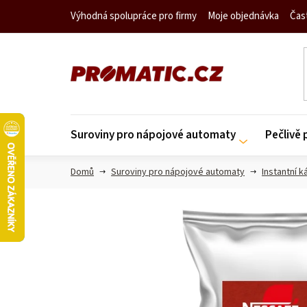
Přejít
Výhodná spolupráce pro firmy
Moje objednávka
Čas
na
obsah
Suroviny pro nápojové automaty
Pečlivě
Domů
Suroviny pro nápojové automaty
Instantní k