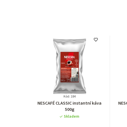
Kód: 184
Průměrné
NESCAFÉ CLASSIC instantní káva
NESC
hodnocení
500g
produktu
Skladem
je