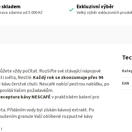
e skladem
Exkluzivní výběr
rava zdarma od 5 000 Kč
Velký výběr exkluzivních produ
Tec
žete vždy počítat. Rozšiřte své stávající nápojové
Kate
i světa, Nestlé.
Každý rok se zkonzumuje přes 94
EAN
e kávu čerstvé chuti. Nescafé nabízí pestrou nabídku, po
 odpovídá Vašim požadavkům.
 receptura kávy NESCAFÉ
v praktickém balení pro
ta. Přidáním vody byl získán kávový extrakt. Po
sušením granule Vaší oblíbené rozpustné kávy
!