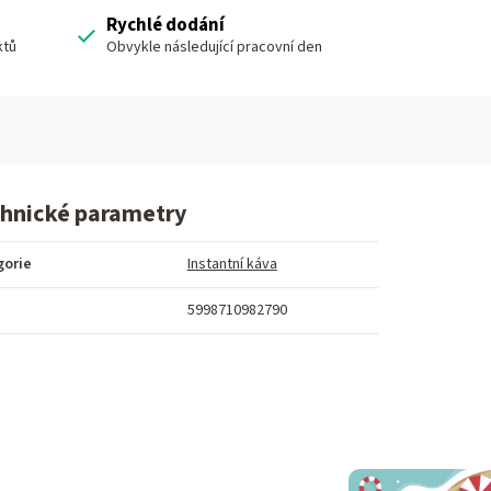
Rychlé dodání
ktů
Obvykle následující pracovní den
hnické parametry
gorie
Instantní káva
5998710982790