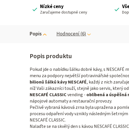
Nízké ceny
Vš
Zaručujeme dostupné ceny
Dop
Popis
Hodnocení (6)
Pokud jde o nabídku šálku dobré kávy, s NESCAFÉ mů
menu za podpory největší potravinářské společnost
bilionů šálků kávy NESCAFÉ
, každý z nich zaručuj
níž Vaši zákazníci touží, stejně jako servis, který
NESCAFÉ CLASSIC
vending -
oblíbená a úspěšná
nápojové automaty a restaurační provozy.
Pečlivě vybraná kávová zrna byla upražena a pomle
procesu odpaření vody vznikly následným šetrným 
NESCAFÉ CLASSIC.
Nalaďte se na skvělý den s kávou NESCAFÉ CLASSIC 