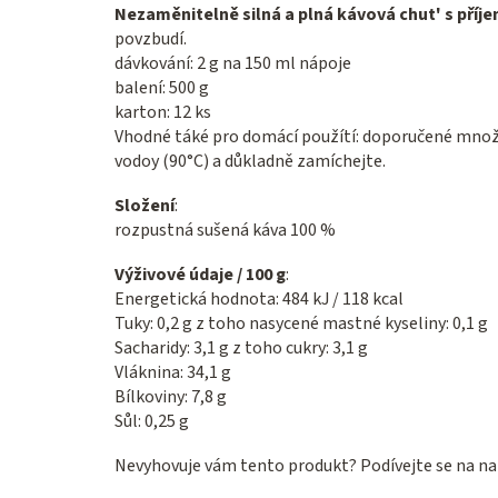
Nezaměnitelně silná a plná kávová chut' s pří
povzbudí.
dávkování: 2 g na 150 ml nápoje
balení: 500 g
karton: 12 ks
Vhodné táké pro domácí použítí: doporučené mno
vodoy (90°C) a důkladně zamíchejte.
Složení
:
rozpustná sušená káva 100 %
Výživové údaje / 100 g
:
Energetická hodnota: 484 kJ / 118 kcal
Tuky: 0,2 g z toho nasycené mastné kyseliny: 0,1 g
Sacharidy: 3,1 g z toho cukry: 3,1 g
Vláknina: 34,1 g
Bílkoviny: 7,8 g
Sůl: 0,25 g
Nevyhovuje vám tento produkt? Podívejte se na na