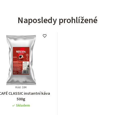
Naposledy prohlížené
Kód: 184
Průměrné
AFÉ CLASSIC instantní káva
hodnocení
500g
produktu
Skladem
je