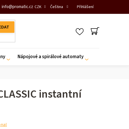
info
@
promatic.cz
Přihlášení
CZK
Čeština
NÁKUPNÍ
KOŠÍK
iny
Nápojové a spirálové automaty
LASSIC instantní
onal