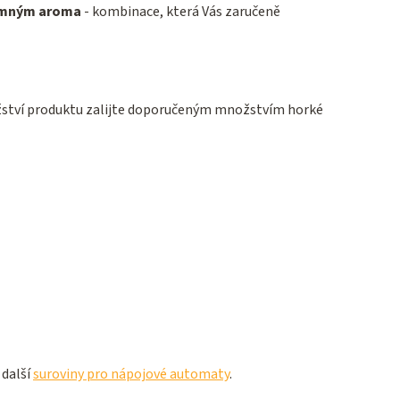
jemným aroma
- kombinace, která Vás zaručeně
žství produktu zalijte doporučeným množstvím horké
 další
suroviny pro nápojové automaty
.