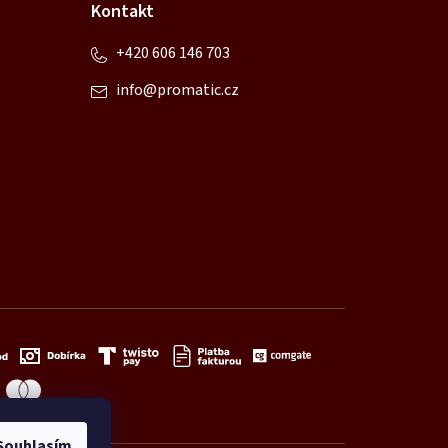
Kontakt
+420 606 146 703
info
@
promatic.cz
Souhlasím