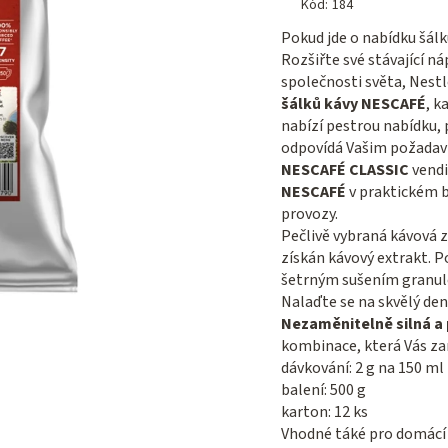
produktu
Kód:
184
je
Pokud jde o nabídku šál
5,0
Rozšiřte své stávající n
z 5
společnosti světa, Nestl
hvězdiček.
šálků kávy NESCAFÉ
, k
nabízí pestrou nabídku, p
odpovídá Vašim požada
NESCAFÉ CLASSIC
vendi
NESCAFÉ
v praktickém b
provozy.
Pečlivě vybraná kávová 
získán kávový extrakt. 
šetrným sušením granul
Nalaďte se na skvělý de
Nezaměnitelně silná a
kombinace, která Vás za
dávkování: 2 g na 150 ml
balení: 500 g
karton: 12 ks
Vhodné táké pro domácí 