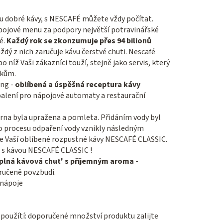
ku dobré kávy, s NESCAFÉ můžete vždy počítat.
ápojové menu za podpory největší potravinářské
é.
Každý rok se zkonzumuje přes 94 bilionů
aždý z nich zaručuje kávu čerstvé chuti. Nescafé
o níž Vaši zákazníci touží, stejně jako servis, který
vkům.
ng -
oblíbená a úspěšná receptura kávy
alení pro nápojové automaty a restaurační
zrna byla upražena a pomleta. Přidáním vody byl
Po procesu odpaření vody vznikly následným
e Vaší oblíbené rozpustné kávy NESCAFÉ CLASSIC.
n s kávou NESCAFÉ CLASSIC !
 plná kávová chut' s příjemným aroma
-
ručeně povzbudí.
 nápoje
použítí: doporučené množství produktu zalijte