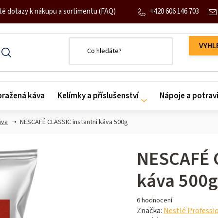
+420 606 146 703
té dotazy k nákupu a sortimentu (FAQ)
 pražená káva
Kelímky a příslušenství
Nápoje a potrav
áva
NESCAFÉ CLASSIC instantní káva 500g
NESCAFÉ C
káva 500g
Průměrné
6 hodnocení
hodnocení
Značka:
Nestlé Professi