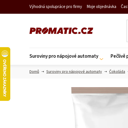
Přejít
Výhodná spolupráce pro firmy
Moje objednávka
Čas
na
obsah
Suroviny pro nápojové automaty
Pečlivě
Domů
Suroviny pro nápojové automaty
Čokoláda