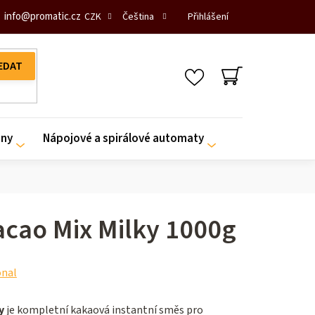
info
@
promatic.cz
Přihlášení
CZK
Čeština
NÁKUPNÍ
KOŠÍK
iny
Nápojové a spirálové automaty
cao Mix Milky 1000g
onal
y
je kompletní kakaová instantní směs pro