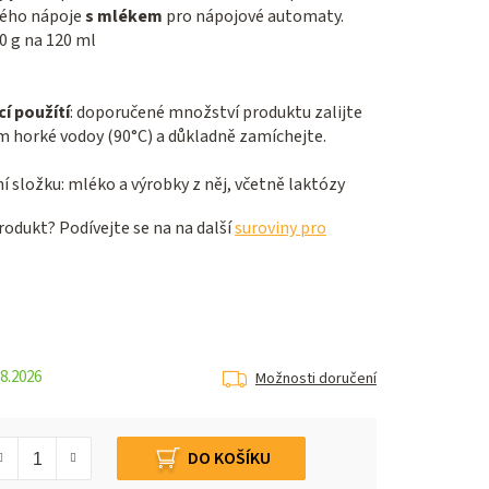
vého nápoje
s mlékem
pro nápojové automaty.
0 g na 120 ml
í použítí
: doporučené množství produktu zalijte
horké vodoy (90°C) a důkladně zamíchejte.
 složku: mléko a výrobky z něj, včetně laktózy
odukt? Podívejte se na na další
suroviny pro
8.2026
Možnosti doručení
DO KOŠÍKU