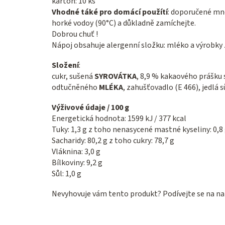
karton: 10 ks
Vhodné táké pro domácí použítí
: doporučené mn
horké vodoy (90°C) a důkladně zamíchejte.
Dobrou chuť !
Nápoj obsahuje alergenní složku: mléko a výrobky z
Složení
:
cukr, sušená
SYROVÁTKA
, 8,9 % kakaového prášku
odtučněného
MLÉKA
, zahušťovadlo (E 466), jedlá 
Výživové údaje / 100 g
Energetická hodnota: 1599 kJ / 377 kcal
Tuky: 1,3 g z toho nenasycené mastné kyseliny: 0,8
Sacharidy: 80,2 g z toho cukry: 78,7 g
Vláknina: 3,0 g
Bílkoviny: 9,2 g
Sůl: 1,0 g
Nevyhovuje vám tento produkt? Podívejte se na na