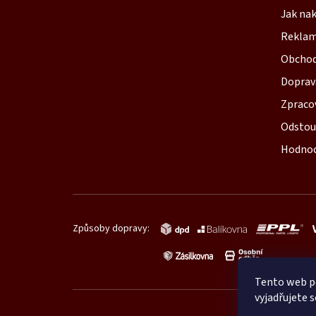
Jak na
p
Reklam
a
Obchod
t
Doprav
í
Zpraco
Odstou
Hodnoc
Způsoby dopravy:
Tento web p
vyjadřujete s