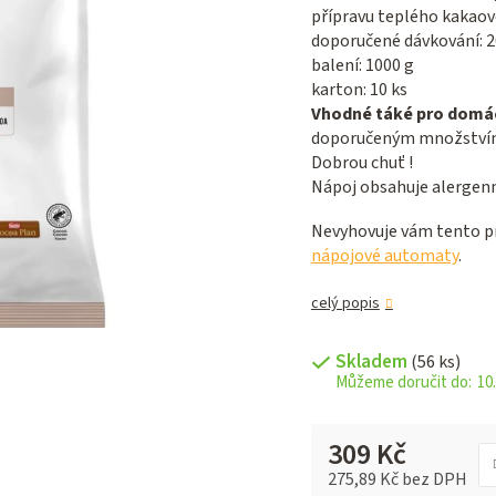
5,0
přípravu teplého kakao
z 5
doporučené dávkování: 2
hvězdiček.
balení: 1000 g
karton: 10 ks
Vhodné táké pro domác
doporučeným množstvím 
Dobrou chuť !
Nápoj obsahuje alergenní
Nevyhovuje vám tento pr
nápojové automaty
.
celý popis
Skladem
(56 ks)
10.
309 Kč
275,89 Kč bez DPH