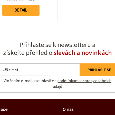
5
Měrná
hvězdiček.
cena:
DETAIL
Přihlaste se k newsletteru a
získejte přehled o
slevách a novinkách
E-
PŘIHLÁSIT SE
mail
Vložením e-mailu souhlasíte s
podmínkami ochrany osobních
údajů
mace
O nás