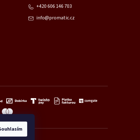
+420 606 146 703
info
@
promatic.cz
Souhlasím