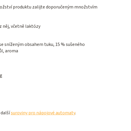
ožství produktu zalijte doporučeným množstvím
 něj, včetně laktózy
 se sníženým obsahem tuku, 15 % sušeného
sůl, aroma
 g
 další
suroviny pro nápojové automaty
.