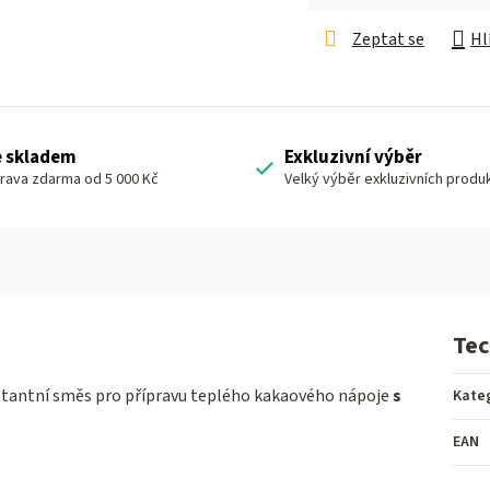
Měrná cena:
Zeptat se
Hl
e skladem
Exkluzivní výběr
rava zdarma od 5 000 Kč
Velký výběr exkluzivních produ
Tec
stantní směs pro přípravu teplého kakaového nápoje
s
Kate
EAN