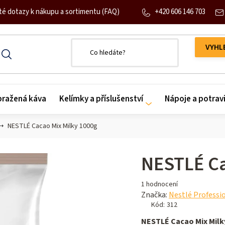
+420 606 146 703
té dotazy k nákupu a sortimentu (FAQ)
 pražená káva
Kelímky a příslušenství
Nápoje a potrav
NESTLÉ Cacao Mix Milky 1000g
NESTLÉ Ca
Průměrné
1 hodnocení
hodnocení
Značka:
Nestlé Professi
produktu
Kód:
312
je
NESTLÉ Cacao Mix Milk