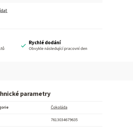
ídat
Rychlé dodání
ktů
Obvykle následující pracovní den
hnické parametry
gorie
Čokoláda
7613034679635