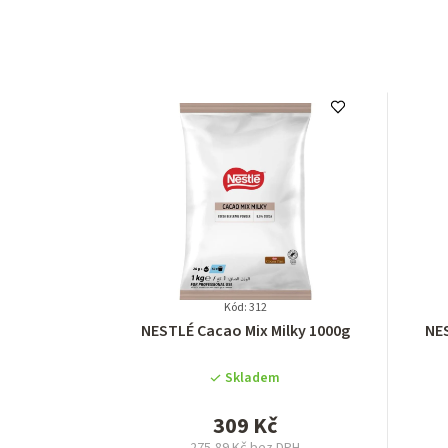
Kód: 312
Průměrné
NESTLÉ Cacao Mix Milky 1000g
NES
hodnocení
produktu
Skladem
je
5,0
309 Kč
z
275,89 Kč bez DPH