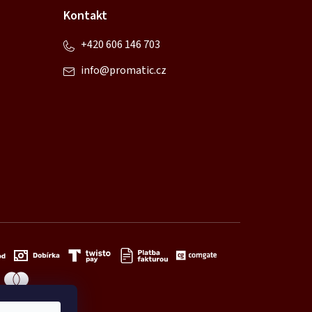
Kontakt
+420 606 146 703
info
@
promatic.cz