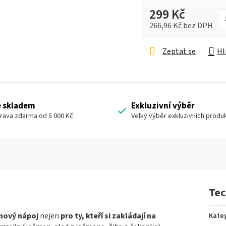
299 Kč
266,96 Kč bez DPH
Měrná cena:
Zeptat se
Hl
e skladem
Exkluzivní výběr
rava zdarma od 5 000 Kč
Velký výběr exkluzivních produ
Tec
nový nápoj
nejen
pro ty, kteří si zakládají na
Kate