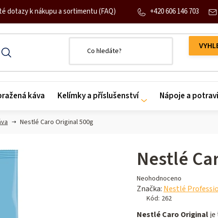
+420 606 146 703
té dotazy k nákupu a sortimentu (FAQ)
 pražená káva
Kelímky a příslušenství
Nápoje a potrav
áva
Nestlé Caro Original 500g
Nestlé Ca
Průměrné
Neohodnoceno
hodnocení
Značka:
Nestlé Professi
produktu
Kód:
262
je
Nestlé Caro Original
je