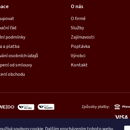
mace
O nás
kupovat
O firmě
ační řád
Služby
ní podmínky
Zajímavosti
a a platba
Poptávka
vání osobních údajů
Výrobci
pení od smlouvy
Kontakt
ení obchodu
Způsoby platby:
oužívá soubory cookie. Dalším procházením tohoto webu