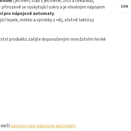
urovin
(ječmen, slad z ječmene, žito a čekanka),
EAN
přirozeně se vyskytující cukry
a je vhodným nápojem
ní pro nápojové automaty
.
ící lepek, mléko a výrobky z něj, včetně laktózy
žství produktu zalijte doporučeným množstvím horké
 další
suroviny pro nápojové automaty
.