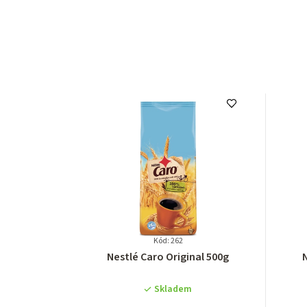
Kód: 262
Průměrné
Nestlé Caro Original 500g
N
hodnocení
produktu
Skladem
je