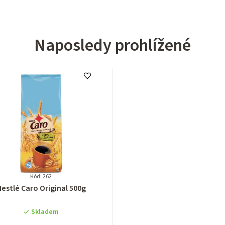
Naposledy prohlížené
Kód: 262
Průměrné
estlé Caro Original 500g
hodnocení
produktu
Skladem
je