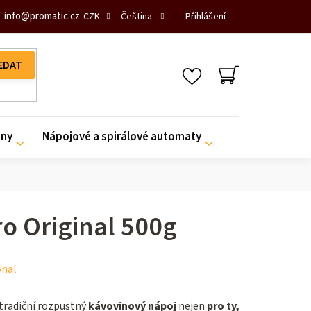
info
@
promatic.cz
Přihlášení
CZK
Čeština
NÁKUPNÍ
KOŠÍK
iny
Nápojové a spirálové automaty
ro Original 500g
onal
 tradiční rozpustný
kávovinový nápoj
nejen
pro ty,