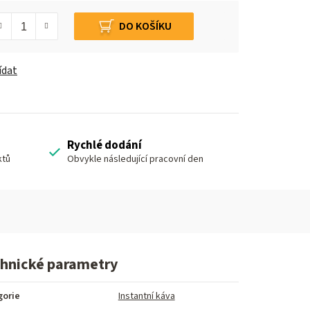
DO KOŠÍKU
ídat
Rychlé dodání
ktů
Obvykle následující pracovní den
hnické parametry
gorie
Instantní káva