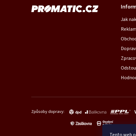
Z
Infor
á
Jak na
p
Reklam
a
Obchod
t
Doprav
í
Zpraco
Odstou
Hodnoc
Způsoby dopravy:
Tento web p