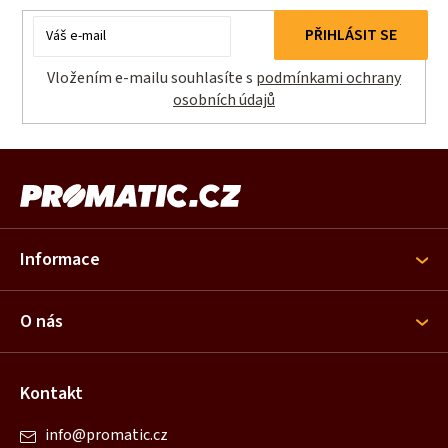
E-
PŘIHLÁSIT SE
mail
Vložením e-mailu souhlasíte s
podmínkami ochrany
osobních údajů
Z
á
p
a
Informace
t
í
O nás
Kontakt
info
@
promatic.cz