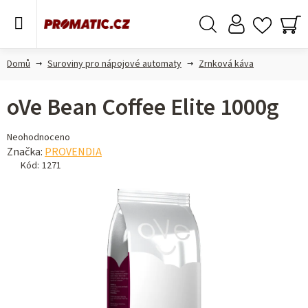
Přejít
na
obsah
Hledat
NÁ
KO
Domů
Suroviny pro nápojové automaty
Zrnková káva
oVe Bean Coffee Elite 1000g
Průměrné
Neohodnoceno
hodnocení
Značka:
PROVENDIA
produktu
Kód:
1271
je
0,0
z 5
hvězdiček.