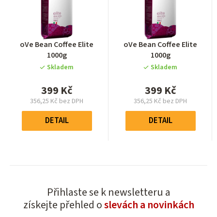
Průměrné
Průměrné
oVe Bean Coffee Elite
oVe Bean Coffee Elite
hodnocení
hodnocení
1000g
1000g
produktu
produktu
Skladem
Skladem
je
je
0,0
0,0
399 Kč
399 Kč
z
z
356,25 Kč bez DPH
356,25 Kč bez DPH
5
5
Měrná
Měrná
hvězdiček.
hvězdiček.
cena:
cena:
DETAIL
DETAIL
Přihlaste se k newsletteru a
získejte přehled o
slevách a novinkách