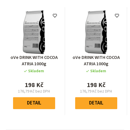
Průměrné
Průměrné
oVe DRINK WITH COCOA
oVe DRINK WITH COCOA
hodnocení
hodnocení
ATRIA 1000g
ATRIA 1000g
produktu
produktu
Skladem
Skladem
je
je
5,0
5,0
198 Kč
198 Kč
z
z
176,79 Kč bez DPH
176,79 Kč bez DPH
5
5
Měrná
Měrná
hvězdiček.
hvězdiček.
cena:
cena:
DETAIL
DETAIL