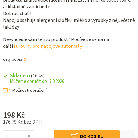
produktu zalijte doporučeným množstvím horké vodoy (90°C)
a důkladně zamíchejte.
Dobrou chuť !
Nápoj obsahuje alergenní složku: mléko a výrobky z něj, včetně
laktózy
Nevyhovuje vám tento produkt? Podívejte se na na
další
suroviny pro nápojové automaty
.
celý popis
Skladem
(16 ks)
7.8.2026
Možnosti doručení
198 Kč
176,79 Kč bez DPH
Měrná cena:
DO KOŠÍKU