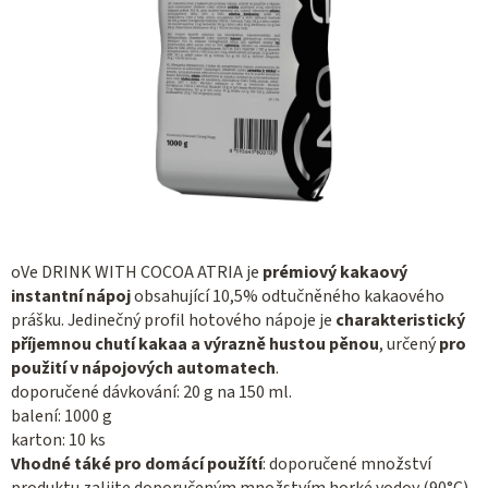
oVe DRINK WITH COCOA ATRIA je
prémiový kakaový
instantní nápoj
obsahující 10,5% odtučněného kakaového
prášku. Jedinečný profil hotového nápoje je
charakteristický
příjemnou chutí kakaa a výrazně hustou pěnou
, určený
pro
použití v nápojových automatech
.
doporučené dávkování: 20 g na 150 ml.
balení: 1000 g
karton: 10 ks
Vhodné táké pro domácí použítí
: doporučené množství