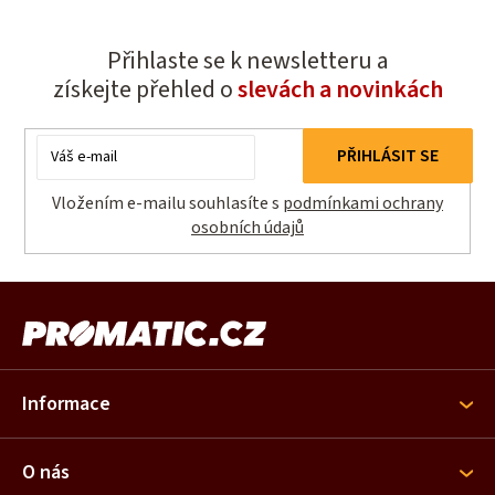
Přihlaste se k newsletteru a
získejte přehled o
slevách a novinkách
E-
PŘIHLÁSIT SE
mail
Vložením e-mailu souhlasíte s
podmínkami ochrany
osobních údajů
Z
á
p
a
Informace
t
í
O nás