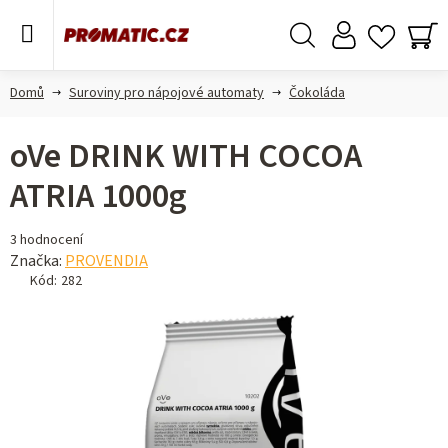
Přejít
na
obsah
Hledat
NÁ
KO
Domů
Suroviny pro nápojové automaty
Čokoláda
oVe DRINK WITH COCOA
ATRIA 1000g
Průměrné
3 hodnocení
hodnocení
Značka:
PROVENDIA
produktu
Kód:
282
je
5,0
z 5
hvězdiček.