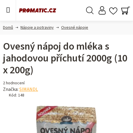
Přejít
na
obsah
Hledat
NÁ
KO
Domů
Nápoje a potraviny
Ovesné nápoje
Ovesný nápoj do mléka s
jahodovou příchutí 2000g (10
x 200g)
Průměrné
2 hodnocení
hodnocení
Značka:
SIMANDL
produktu
Kód:
148
je
5,0
z 5
hvězdiček.