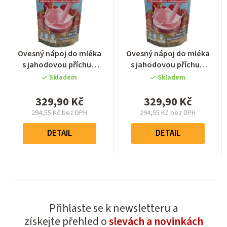
Průměrné
Průměrné
Ovesný nápoj do mléka
Ovesný nápoj do mléka
hodnocení
hodnocení
s jahodovou příchutí
s jahodovou příchutí
produktu
produktu
2000g (10 x 200g)
2000g (10 x 200g)
Skladem
Skladem
je
je
5,0
5,0
329,90 Kč
329,90 Kč
z
z
294,55 Kč bez DPH
294,55 Kč bez DPH
5
5
Měrná
Měrná
hvězdiček.
hvězdiček.
cena:
cena:
DETAIL
DETAIL
Přihlaste se k newsletteru a
získejte přehled o
slevách a novinkách