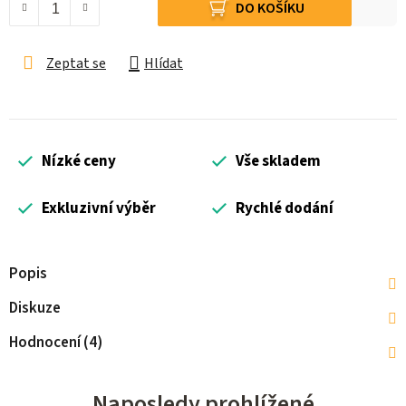
DO KOŠÍKU
Zeptat se
Hlídat
Nízké ceny
Vše skladem
Exkluzivní výběr
Rychlé dodání
Popis
Diskuze
Hodnocení (4)
Naposledy prohlížené