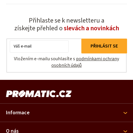
Přihlaste se k newsletteru a
získejte přehled o
slevách a novinkách
E-
PŘIHLÁSIT SE
mail
Vložením e-mailu souhlasíte s
podmínkami ochrany
osobních údajů
Z
á
p
a
Informace
t
í
O nás