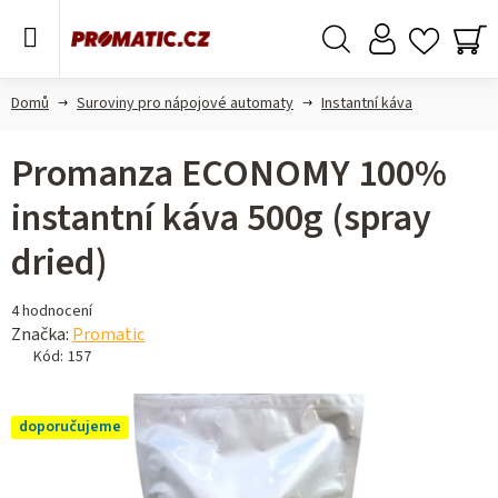
Přejít
na
obsah
Hledat
NÁ
KO
Domů
Suroviny pro nápojové automaty
Instantní káva
Promanza ECONOMY 100%
instantní káva 500g (spray
dried)
Průměrné
4 hodnocení
hodnocení
Značka:
Promatic
produktu
Kód:
157
je
4,8
doporučujeme
z 5
hvězdiček.