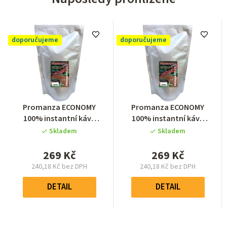
doporučujeme
doporučujeme
Průměrné
Průměrné
Promanza ECONOMY
Promanza ECONOMY
hodnocení
hodnocení
100% instantní káva
100% instantní káva
produktu
produktu
500g (spray dried)
500g (spray dried)
Skladem
Skladem
je
je
4,8
4,8
269 Kč
269 Kč
z
z
240,18 Kč bez DPH
240,18 Kč bez DPH
5
5
Měrná
Měrná
hvězdiček.
hvězdiček.
cena:
cena:
DETAIL
DETAIL