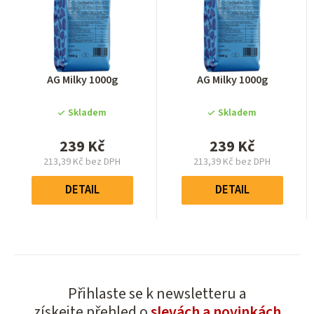
Průměrné
Průměrné
AG Milky 1000g
AG Milky 1000g
hodnocení
hodnocení
produktu
produktu
Skladem
Skladem
je
je
0,0
0,0
239 Kč
239 Kč
z
z
213,39 Kč bez DPH
213,39 Kč bez DPH
5
5
Měrná
Měrná
hvězdiček.
hvězdiček.
cena:
cena:
DETAIL
DETAIL
Přihlaste se k newsletteru a
získejte přehled o
slevách a novinkách