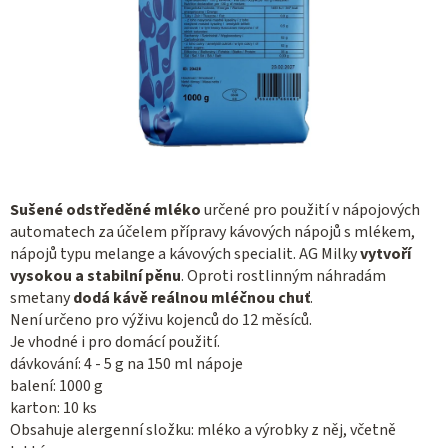
Sušené odstředěné mléko
určené pro použití v nápojových
automatech za účelem přípravy kávových nápojů s mlékem,
nápojů typu melange a kávových specialit. AG Milky
vytvoří
vysokou a stabilní pěnu
. Oproti rostlinným náhradám
smetany
dodá kávě reálnou mléčnou chuť
.
Není určeno pro výživu kojenců do 12 měsíců.
Je vhodné i pro domácí použití.
dávkování: 4 - 5 g na 150 ml nápoje
balení: 1000 g
karton: 10 ks
Obsahuje alergenní složku: mléko a výrobky z něj, včetně