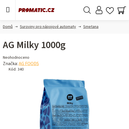
Přejít
na
obsah
Hledat
NÁ
KO
Domů
Suroviny pro nápojové automaty
Smetana
AG Milky 1000g
Průměrné
Neohodnoceno
hodnocení
Značka:
AG FOODS
produktu
Kód:
340
je
0,0
z 5
hvězdiček.