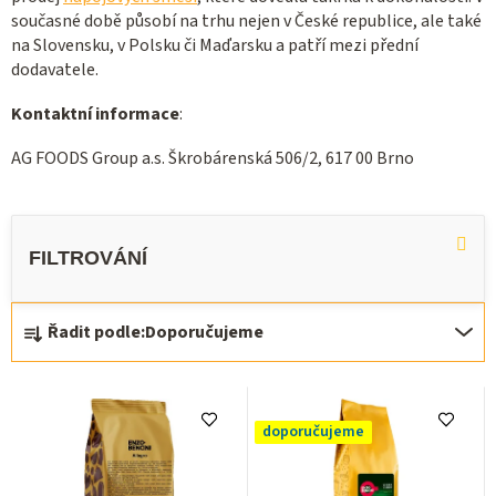
současné době působí na trhu nejen v České republice, ale také
na Slovensku, v Polsku či Maďarsku a patří mezi přední
dodavatele.
Kontaktní informace
:
AG FOODS Group a.s. Škrobárenská 506/2, 617 00 Brno
Ř
Řadit podle:
Doporučujeme
a
z
V
e
ý
doporučujeme
n
p
í