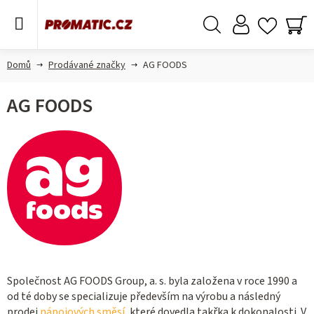
Přejít
na
obsah
Hledat
NÁ
KO
Domů
Prodávané značky
AG FOODS
AG FOODS
Společnost AG FOODS Group, a. s. byla založena v roce 1990 a
od té doby se specializuje především na výrobu a následný
prodej
nápojových směsí
, které dovedla takřka k dokonalosti. V