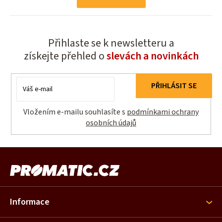
n
á
k
d
o
a
v
Přihlaste se k newsletteru a
c
á
získejte přehled o
slevách a novinkách
í
n
p
í
r
E-
PŘIHLÁSIT SE
v
mail
k
Vložením e-mailu souhlasíte s
podmínkami ochrany
y
osobních údajů
v
ý
p
Z
i
á
s
p
u
a
Informace
t