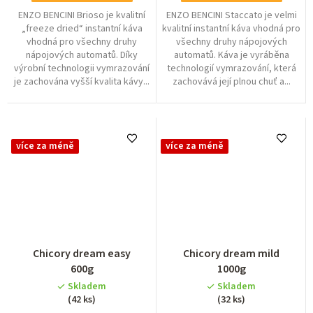
ENZO BENCINI Brioso je kvalitní
ENZO BENCINI Staccato je velmi
„freeze dried“ instantní káva
kvalitní instantní káva vhodná pro
vhodná pro všechny druhy
všechny druhy nápojových
nápojových automatů. Díky
automatů. Káva je vyráběna
výrobní technologii vymrazování
technologií vymrazování, která
je zachována vyšší kvalita kávy...
zachovává její plnou chuť a...
více za méně
více za méně
Průměrné
Průměrné
Chicory dream easy
Chicory dream mild
hodnocení
hodnocení
600g
1000g
produktu
produktu
Skladem
Skladem
je
je
(42 ks)
(32 ks)
4,7
4,9