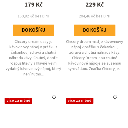
179 Kč
z
229 Kč
z
5
5
hvězdiček.
hvězdiček.
159,82 Kč bez DPH
204,46 Kč bez DPH
DO KOŠÍKU
DO KOŠÍKU
Chicory dream easy je
Chicory dream mild je kávovinový
kávovinový nápoj v prášku s
nápoj v prášku s čekankou,
čekankou, zdravá a chutná
zdravá a chutná náhrada kávy.
náhrada kávy. Chutný, dobře
Chicory Dream jsou chutné
rozpustitelný a hlavně velmi
kávovinové nápoje se sušenou
vydatný kávovinový nápoj, který
syrovátkou. Značka Chicory je...
není nutno...
více za méně
více za méně