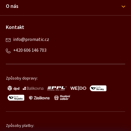
í
O nás
Kontakt
info
@
promatic.cz
+420 606 146 703
Způsoby dopravy:
Způsoby platby: