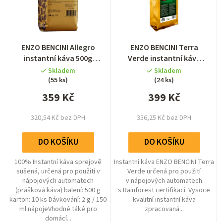
i
p
s
r
p
o
r
ENZO BENCINI Allegro
ENZO BENCINI Terra
d
instantní káva 500g
Verde instantní káva
o
(spray dried)
500g (freeze dried)
u
Skladem
Skladem
d
(55 ks)
(24 ks)
k
u
359 Kč
399 Kč
t
k
ů
320,54 Kč bez DPH
356,25 Kč bez DPH
t
ů
DO KOŠÍKU
DO KOŠÍKU
100% Instantní káva sprejově
Instantní káva ENZO BENCINI Terra
sušená, určená pro použití v
Verde určená pro použití
nápojových automatech
v nápojových automatech
(prášková káva) balení: 500 g
s Rainforest certifikací. Vysoce
karton: 10 ks Dávkování: 2 g / 150
kvalitní instantní káva
ml nápojeVhodné táké pro
zpracovaná...
domácí...