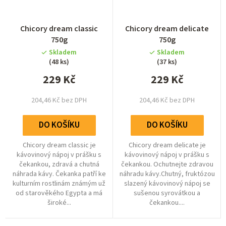
Průměrné
Průměrné
Chicory dream classic
Chicory dream delicate
hodnocení
hodnocení
750g
750g
produktu
produktu
Skladem
Skladem
je
je
(48 ks)
(37 ks)
4,9
5,0
229 Kč
z
229 Kč
z
5
5
hvězdiček.
hvězdiček.
204,46 Kč bez DPH
204,46 Kč bez DPH
DO KOŠÍKU
DO KOŠÍKU
Chicory dream classic je
Chicory dream delicate je
kávovinový nápoj v prášku s
kávovinový nápoj v prášku s
čekankou, zdravá a chutná
čekankou. Ochutnejte zdravou
náhrada kávy. Čekanka patří ke
náhradu kávy.Chutný, fruktózou
kulturním rostlinám známým už
slazený kávovinový nápoj se
od starověkého Egypta a má
sušenou syrovátkou a
široké...
čekankou....