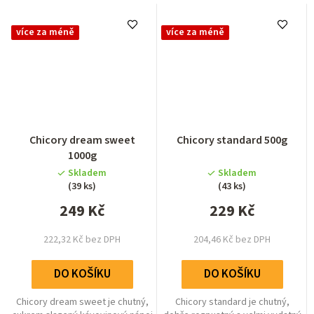
více za méně
více za méně
Průměrné
Chicory dream sweet
Chicory standard 500g
hodnocení
1000g
produktu
Skladem
Skladem
je
(39 ks)
(43 ks)
5,0
249 Kč
z
229 Kč
5
hvězdiček.
222,32 Kč bez DPH
204,46 Kč bez DPH
DO KOŠÍKU
DO KOŠÍKU
Chicory dream sweet je chutný,
Chicory standard je chutný,