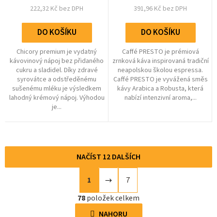
hvězdiček.
222,32 Kč bez DPH
391,96 Kč bez DPH
DO KOŠÍKU
DO KOŠÍKU
Chicory premium je vydatný
Caffé PRESTO je prémiová
kávovinový nápoj bez přidaného
zrnková káva inspirovaná tradiční
cukru a sladidel. Díky zdravé
neapolskou školou espressa.
syrovátce a odstředěnému
Caffé PRESTO je vyvážená směs
sušenému mléku je výsledkem
kávy Arabica a Robusta, která
lahodný krémový nápoj. Výhodou
nabízí intenzivní aroma,...
je...
NAČÍST 12 DALŠÍCH
S
1
7
t
O
r
78
položek celkem
v
á
l
NAHORU