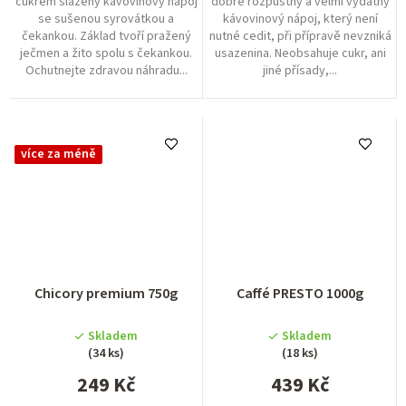
cukrem slazený kávovinový nápoj
dobře rozpustný a velmi vydatný
se sušenou syrovátkou a
kávovinový nápoj, který není
čekankou. Základ tvoří pražený
nutné cedit, při přípravě nevzniká
ječmen a žito spolu s čekankou.
usazenina. Neobsahuje cukr, ani
Ochutnejte zdravou náhradu...
jiné přísady,...
více za méně
Průměrné
Chicory premium 750g
Caffé PRESTO 1000g
hodnocení
produktu
Skladem
Skladem
je
(34 ks)
(18 ks)
5,0
249 Kč
z
439 Kč
5