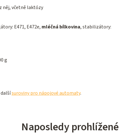
 něj, včetně laktózy
átory: E471, E472e,
mléčná bílkovina
, stabilizátory:
00 g
 další
suroviny pro nápojové automaty
.
Naposledy prohlížené