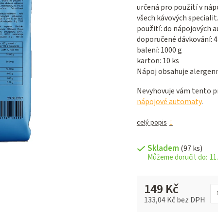
5,0
určená pro použití v ná
z 5
všech kávových specialit
hvězdiček.
použití: do nápojových 
doporučené dávkování: 4 
balení: 1000 g
karton: 10 ks
Nápoj obsahuje alergenní
Nevyhovuje vám tento pr
nápojové automaty
.
celý popis
Skladem
(97 ks)
11.
149 Kč
133,04 Kč bez DPH
Měrná cena: