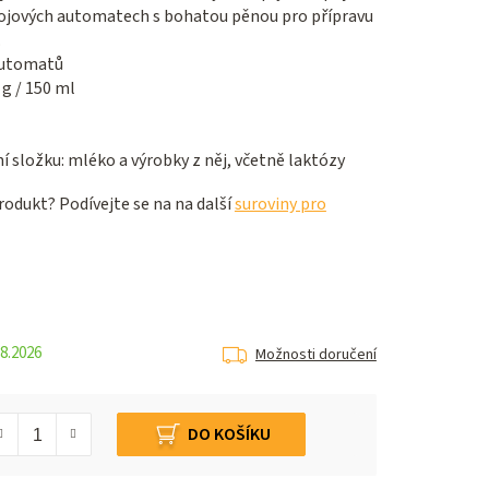
pojových automatech s bohatou pěnou pro přípravu
.
automatů
g / 150 ml
 složku: mléko a výrobky z něj, včetně laktózy
odukt? Podívejte se na na další
suroviny pro
8.2026
Možnosti doručení
DO KOŠÍKU