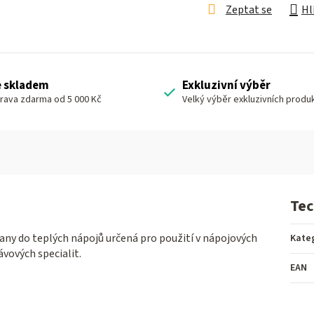
Zeptat se
Hl
e skladem
Exkluzivní výběr
rava zdarma od 5 000 Kč
Velký výběr exkluzivních produ
Tec
any do teplých nápojů určená pro použití v nápojových
Kate
vových specialit.
EAN