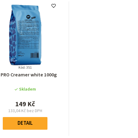
Kód: 351
Průměrné
 PRO Creamer white 1000g
hodnocení
produktu
Skladem
je
5,0
149 Kč
z
133,04 Kč bez DPH
5
Měrná
hvězdiček.
cena:
DETAIL