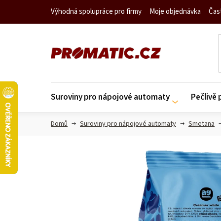
Přejít
Výhodná spolupráce pro firmy
Moje objednávka
Čas
na
obsah
Suroviny pro nápojové automaty
Pečlivě
Domů
Suroviny pro nápojové automaty
Smetana