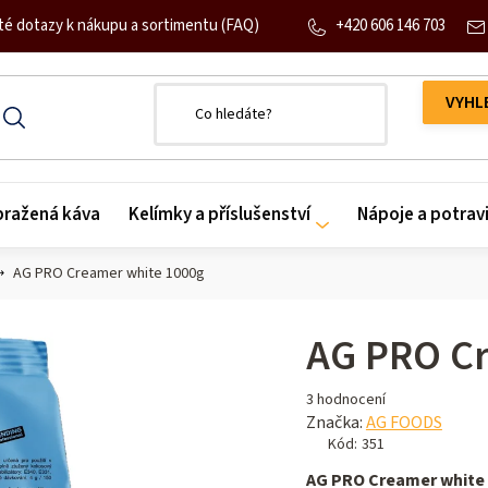
+420 606 146 703
té dotazy k nákupu a sortimentu (FAQ)
 pražená káva
Kelímky a příslušenství
Nápoje a potrav
AG PRO Creamer white 1000g
AG PRO C
Průměrné
3 hodnocení
hodnocení
Značka:
AG FOODS
produktu
Kód:
351
je
AG PRO Creamer white