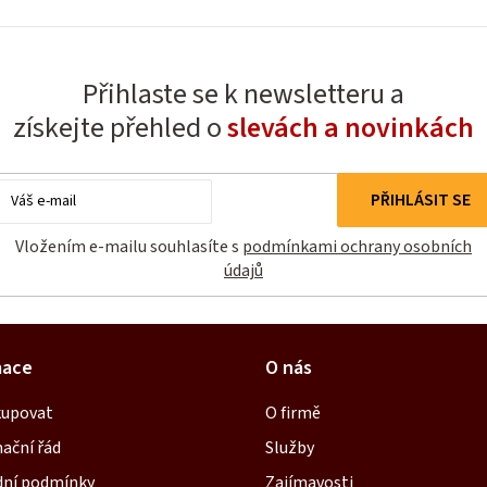
Přihlaste se k newsletteru a
získejte přehled o
slevách a novinkách
E-
PŘIHLÁSIT SE
mail
Vložením e-mailu souhlasíte s
podmínkami ochrany osobních
údajů
mace
O nás
kupovat
O firmě
ační řád
Služby
ní podmínky
Zajímavosti