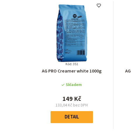
Kód: 351
Průměrné
AG PRO Creamer white 1000g
AG
hodnocení
produktu
Skladem
je
5,0
149 Kč
z
133,04 Kč bez DPH
5
Měrná
hvězdiček.
cena:
DETAIL