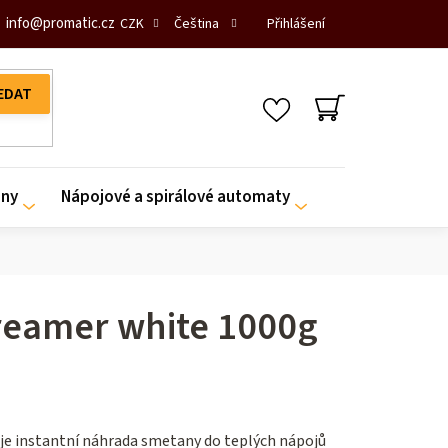
info
@
promatic.cz
Přihlášení
CZK
Čeština
NÁKUPNÍ
KOŠÍK
iny
Nápojové a spirálové automaty
reamer white 1000g
je instantní náhrada smetany do teplých nápojů