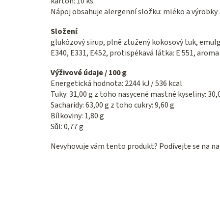
karton: 10 ks
Nápoj obsahuje alergenní složku: mléko a výrobky z
Složení
:
glukózový sirup, plně ztužený kokosový tuk, emulg
E340, E331, E452, protispékavá látka: E 551, aroma
Výživové údaje / 100 g
:
Energetická hodnota: 2244 kJ / 536 kcal
Tuky: 31,00 g z toho nasycené mastné kyseliny: 30,
Sacharidy: 63,00 g z toho cukry: 9,60 g
Bílkoviny: 1,80 g
Sůl: 0,77 g
Nevyhovuje vám tento produkt? Podívejte se na na