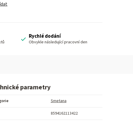
ídat
Rychlé dodání
ktů
Obvykle následující pracovní den
hnické parametry
gorie
Smetana
8594162113422