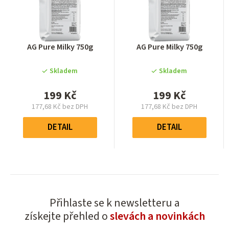
Průměrné
Průměrné
AG Pure Milky 750g
AG Pure Milky 750g
hodnocení
hodnocení
produktu
produktu
Skladem
Skladem
je
je
0,0
0,0
199 Kč
199 Kč
z
z
177,68 Kč bez DPH
177,68 Kč bez DPH
5
5
Měrná
Měrná
hvězdiček.
hvězdiček.
cena:
cena:
DETAIL
DETAIL
Přihlaste se k newsletteru a
získejte přehled o
slevách a novinkách