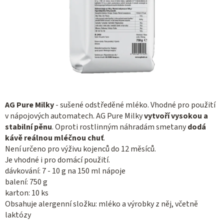
AG Pure Milky
- sušené odstředěné mléko. Vhodné pro použití
v nápojových automatech. AG Pure Milky
vytvoří vysokou a
stabilní pěnu
. Oproti rostlinným náhradám smetany
dodá
kávě reálnou mléčnou chuť
.
Není určeno pro výživu kojenců do 12 měsíců.
Je vhodné i pro domácí použití.
dávkování: 7 - 10 g na 150 ml nápoje
balení: 750 g
karton: 10 ks
Obsahuje alergenní složku: mléko a výrobky z něj, včetně
laktózy