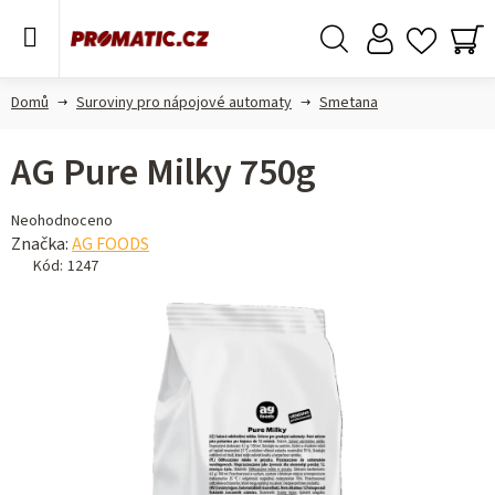
Přejít
na
obsah
Hledat
NÁ
KO
Domů
Suroviny pro nápojové automaty
Smetana
AG Pure Milky 750g
Průměrné
Neohodnoceno
hodnocení
Značka:
AG FOODS
produktu
Kód:
1247
je
0,0
z 5
hvězdiček.