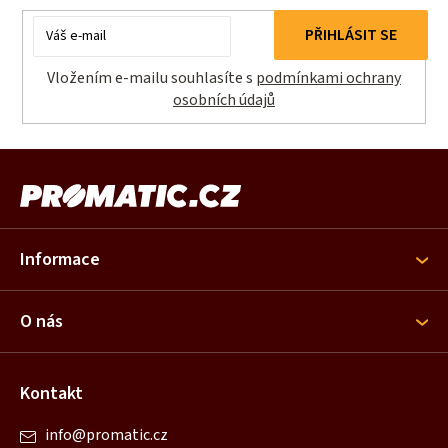
E-
PŘIHLÁSIT SE
mail
Vložením e-mailu souhlasíte s
podmínkami ochrany
osobních údajů
Z
á
p
a
Informace
t
í
O nás
Kontakt
info
@
promatic.cz