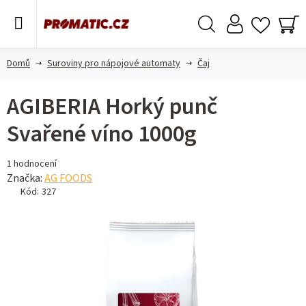
Přejít
na
obsah
Hledat
NÁ
KO
Domů
Suroviny pro nápojové automaty
Čaj
AGIBERIA Horký punč
Svařené víno 1000g
Průměrné
1 hodnocení
hodnocení
Značka:
AG FOODS
produktu
Kód:
327
je
5,0
z 5
hvězdiček.