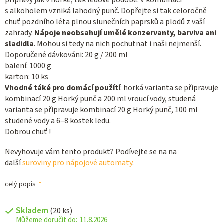
přípravy jak v horké, tak ledové podobě. V kombinaci
s alkoholem vzniká lahodný punč. Dopřejte si tak celoročně
chuť pozdního léta plnou slunečních paprsků a plodů z vaší
zahrady.
Nápoje neobsahují umělé konzervanty, barviva ani
sladidla
. Mohou si tedy na nich pochutnat i naši nejmenší.
Doporučené dávkováni: 20 g / 200 ml
balení: 1000 g
karton: 10 ks
Vhodné táké pro domácí použítí
: horká varianta se připravuje
kombinací 20 g Horký punč a 200 ml vroucí vody, studená
varianta se připravuje kombinací 20 g Horký punč, 100 ml
studené vody a 6–8 kostek ledu.
Dobrou chuť !
Nevyhovuje vám tento produkt? Podívejte se na na
další
suroviny pro nápojové automaty
.
celý popis
Skladem
(20 ks)
11.8.2026