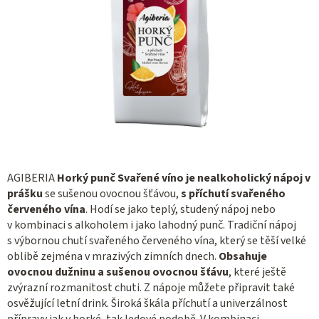
AGIBERIA
Horký punč Svařené víno je nealkoholický nápoj v
prášku
se sušenou ovocnou šťávou,
s příchutí svařeného
červeného vína
. Hodí se jako teplý, studený nápoj nebo
v kombinaci s alkoholem i jako lahodný punč. Tradiční nápoj
s výbornou chutí svařeného červeného vína, který se těší velké
oblibě zejména v mrazivých zimních dnech.
Obsahuje
ovocnou dužninu a sušenou ovocnou šťávu
, které ještě
zvýrazní rozmanitost chuti. Z nápoje můžete připravit také
osvěžující letní drink. Široká škála příchutí a univerzálnost