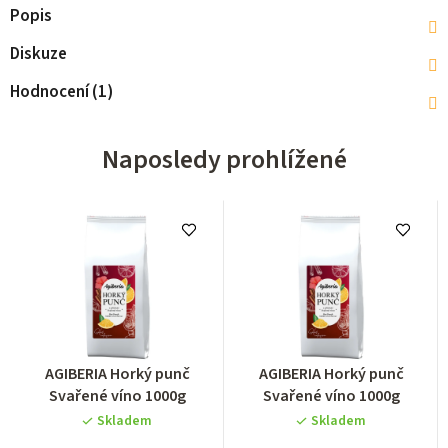
Popis
Diskuze
Hodnocení (1)
Naposledy prohlížené
Průměrné
Průměrné
AGIBERIA Horký punč
AGIBERIA Horký punč
hodnocení
hodnocení
Svařené víno 1000g
Svařené víno 1000g
produktu
produktu
Skladem
Skladem
je
je