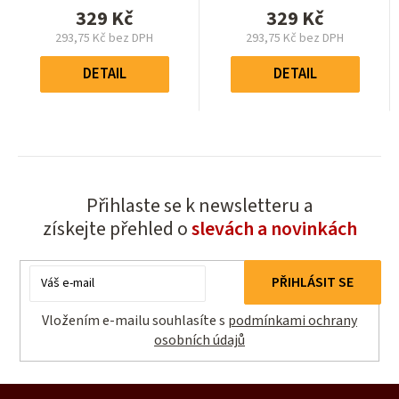
5,0
5,0
329 Kč
329 Kč
z
z
293,75 Kč bez DPH
293,75 Kč bez DPH
5
5
Měrná
Měrná
hvězdiček.
hvězdiček.
cena:
cena:
DETAIL
DETAIL
Přihlaste se k newsletteru a
získejte přehled o
slevách a novinkách
E-
PŘIHLÁSIT SE
mail
Vložením e-mailu souhlasíte s
podmínkami ochrany
osobních údajů
Z