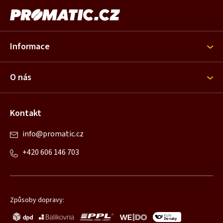
á
p
a
Informace
t
í
O nás
Kontakt
info
@
promatic.cz
+420 606 146 703
Způsoby dopravy: