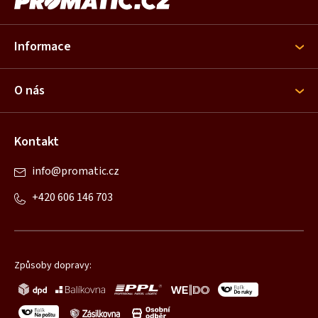
á
p
a
Informace
t
í
O nás
Kontakt
info
@
promatic.cz
+420 606 146 703
Způsoby dopravy: