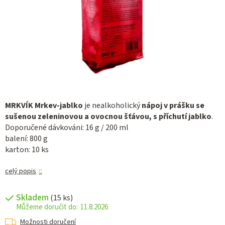
MRKVÍK Mrkev-jablko
je nealkoholický
nápoj v prášku se
sušenou zeleninovou a ovocnou šťávou, s příchutí jablko
.
Doporučené dávkováni: 16 g / 200 ml
balení: 800 g
karton: 10 ks
celý popis
Skladem
(15 ks)
11.8.2026
Možnosti doručení