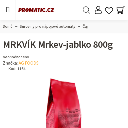
Přejít
na
obsah
Hledat
NÁ
KO
Domů
Suroviny pro nápojové automaty
Čaj
MRKVÍK Mrkev-jablko 800g
Průměrné
Neohodnoceno
hodnocení
Značka:
AG FOODS
produktu
Kód:
1164
je
0,0
z 5
hvězdiček.