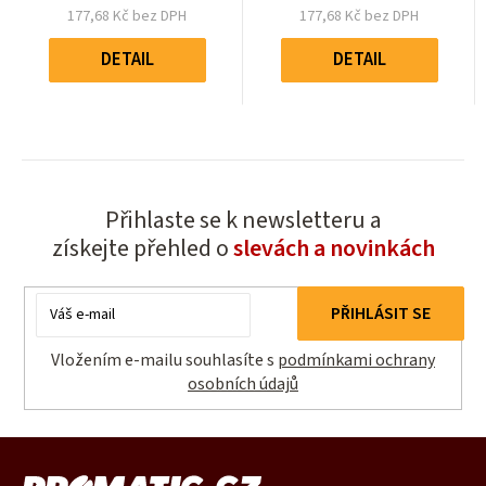
z
z
177,68 Kč bez DPH
177,68 Kč bez DPH
5
5
Měrná
Měrná
hvězdiček.
hvězdiček.
cena:
cena:
DETAIL
DETAIL
Přihlaste se k newsletteru a
získejte přehled o
slevách a novinkách
E-
PŘIHLÁSIT SE
mail
Vložením e-mailu souhlasíte s
podmínkami ochrany
osobních údajů
Z