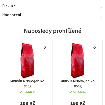
Diskuze
Hodnocení
Naposledy prohlížené
Průměrné
Průměrné
MRKVÍK Mrkev-jablko
MRKVÍK Mrkev-jablko
hodnocení
hodnocení
800g
800g
produktu
produktu
Skladem
Skladem
je
je
0,0
0,0
199 Kč
199 Kč