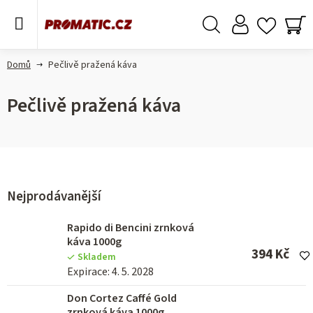
Přejít
na
obsah
Hledat
NÁ
KO
Domů
Pečlivě pražená káva
Pečlivě pražená káva
Nejprodávanější
Rapido di Bencini zrnková
káva 1000g
394 Kč
Skladem
Expirace: 4. 5. 2028
Don Cortez Caffé Gold
zrnková káva 1000g