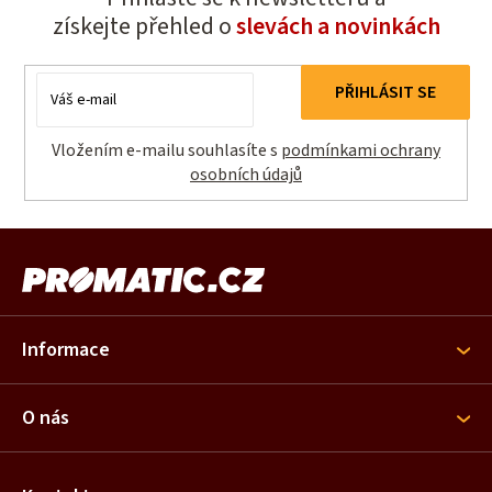
získejte přehled o
slevách a novinkách
E-
PŘIHLÁSIT SE
mail
Vložením e-mailu souhlasíte s
podmínkami ochrany
osobních údajů
Z
á
p
a
Informace
t
í
O nás