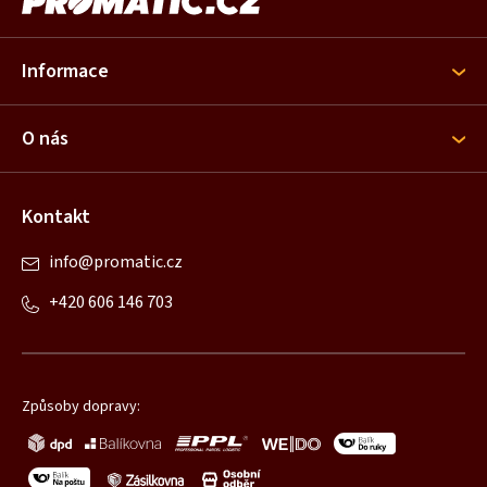
á
ý
p
p
i
a
Informace
s
t
u
í
O nás
Kontakt
info
@
promatic.cz
+420 606 146 703
Způsoby dopravy: