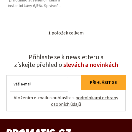
přírodního sušeného mléka a
instantní kávy 6,5%. Správně...
1
položek celkem
O
v
l
Přihlaste se k newsletteru a
á
získejte přehled o
slevách a novinkách
d
a
c
E-
PŘIHLÁSIT SE
í
mail
p
Vložením e-mailu souhlasíte s
podmínkami ochrany
r
osobních údajů
v
k
y
Z
v