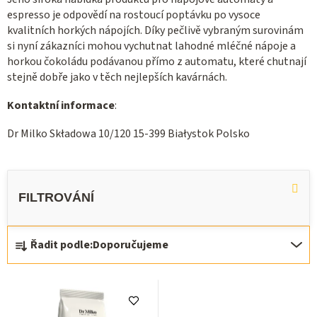
espresso je odpovědí na rostoucí poptávku po vysoce
kvalitních horkých nápojích. Díky pečlivě vybraným surovinám
si nyní zákazníci mohou vychutnat lahodné mléčné nápoje a
horkou čokoládu podávanou přímo z automatu, které chutnají
stejně dobře jako v těch nejlepších kavárnách.
Kontaktní informace
:
Dr Milko Składowa 10/120 15-399 Białystok Polsko
Ř
Řadit podle:
Doporučujeme
a
z
V
e
ý