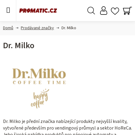
Přejít
na
obsah
Hledat
NÁ
KO
Domů
Prodávané značky
Dr. Milko
Dr. Milko
Dr. Milko je přední značka nabízející produkty nejvyšší kvality,
vytvořené především pro vendingový průmysl a sektor HoReCa.
Jeho široká nabídka produktů pro nápojové automaty a