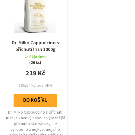
n
p
í
i
p
s
r
p
o
Průměrné
r
Dr. Milko Cappuccino s
hodnocení
d
příchutí Irish 1000g
o
produktu
u
Skladem
je
d
(26 ks)
5,0
k
u
219 Kč
z
t
5
k
ů
hvězdiček.
195,54 Kč bez DPH
t
ů
DO KOŠÍKU
Dr. Milko Cappuccino s příchutí
Irish je kávový nápoj s výraznější
příchutí irské whisky. Je
vyrobeno z nejkvalitnějšího