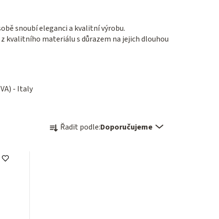
obě snoubí eleganci a kvalitní výrobu.
 z kvalitního materiálu s důrazem na jejich dlouhou
A) - Italy
Ř
Řadit podle:
Doporučujeme
a
z
e
n