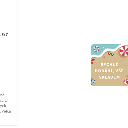
í
p
r
o
 E/7
d
u
RYCHLÉ
k
DODÁNÍ, VŠE
t
SKLADEM
ů
lně
t. 24
ných
. Velká
.