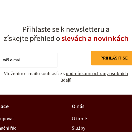
O
v
l
Přihlaste se k newsletteru a
á
získejte přehled o
slevách a novinkách
d
a
E-
c
PŘIHLÁSIT SE
mail
í
Vložením e-mailu souhlasíte s
podmínkami ochrany osobních
p
údajů
r
v
k
mace
O nás
y
v
kupovat
O firmě
ý
ační řád
Služby