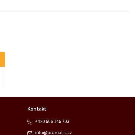
Kontakt
+420 606 146 703
info
@
promatic.cz