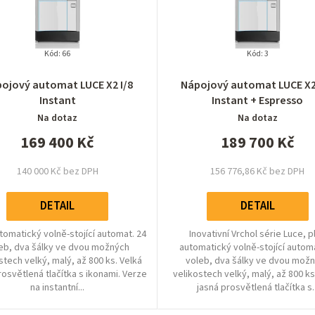
Kód:
66
Kód:
3
ojový automat LUCE X2 I/8
Nápojový automat LUCE X2
Instant
Instant + Espresso
Na dotaz
Na dotaz
169 400 Kč
189 700 Kč
140 000 Kč bez DPH
156 776,86 Kč bez DPH
DETAIL
DETAIL
tomatický volně-stojící automat. 24
Inovativní Vrchol série Luce, p
eb, dva šálky ve dvou možných
automatický volně-stojící automa
stech velký, malý, až 800 ks. Velká
voleb, dva šálky ve dvou mož
rosvětlená tlačítka s ikonami. Verze
velikostech velký, malý, až 800 ks
na instantní...
jasná prosvětlená tlačítka s..