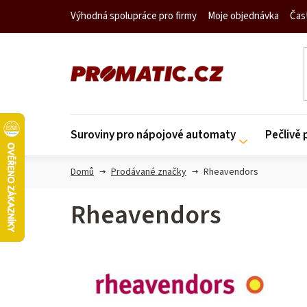
Přejít
Výhodná spolupráce pro firmy
Moje objednávka
Čas
na
obsah
Suroviny pro nápojové automaty
Pečlivě
Domů
Prodávané značky
Rheavendors
Rheavendors