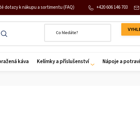
+420 606 146 703
té dotazy k nákupu a sortimentu (FAQ)
 pražená káva
Kelímky a příslušenství
Nápoje a potrav