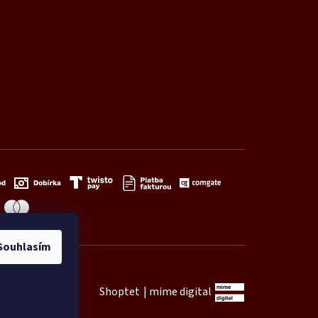
Souhlasím
Shoptet
|
mime digital