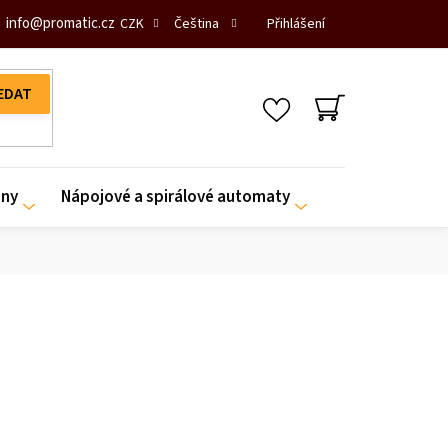
info
@
promatic.cz
Přihlášení
CZK
Čeština
NÁKUPNÍ
KOŠÍK
iny
Nápojové a spirálové automaty