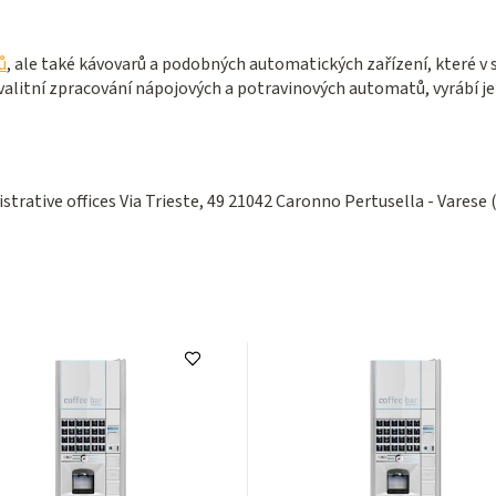
ů
, ale také kávovarů a podobných automatických zařízení, které v s
alitní zpracování nápojových a potravinových automatů, vyrábí je
rative offices Via Trieste, 49 21042 Caronno Pertusella - Varese (V