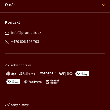
í
O nás
Kontakt
info
@
promatic.cz
+420 606 146 703
Způsoby dopravy:
Způsoby platby: