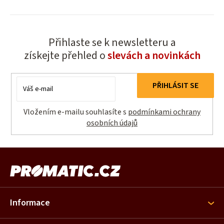
v
k
y
Přihlaste se k newsletteru a
v
získejte přehled o
slevách a novinkách
ý
p
i
E-
PŘIHLÁSIT SE
s
mail
u
Vložením e-mailu souhlasíte s
podmínkami ochrany
osobních údajů
Z
á
p
a
Informace
t