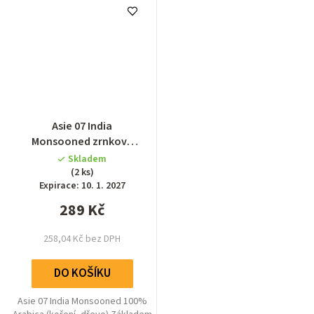
Asie 07 India
Monsooned zrnková
káva 300g
Skladem
(2 ks)
Expirace: 10. 1. 2027
289 Kč
258,04 Kč bez DPH
DO KOŠÍKU
Asie 07 India Monsooned 100%