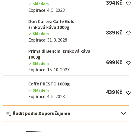
394 Kč
Skladem
Expirace: 4. 5. 2028
Don Cortez Caffé Gold
zrnková káva 1000g
889 Kč
Skladem
Expirace: 31. 3. 2028
Prima di Bencini zrnková káva
1000g
699 Kč
Skladem
Expirace: 15. 10. 2027
Caffé PRESTO 1000g
Skladem
439 Kč
Expirace: 4. 5. 2028
Ř
Řadit podle:
Doporučujeme
a
z