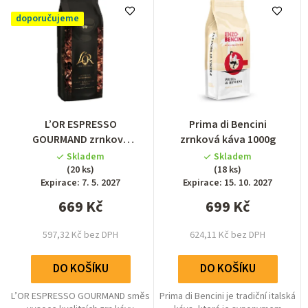
e
doporučujeme
n
í
p
r
o
Průměrné
L’OR ESPRESSO
Prima di Bencini
hodnocení
d
GOURMAND zrnková
zrnková káva 1000g
produktu
káva 1000g
u
Skladem
Skladem
je
(20 ks)
(18 ks)
4,7
k
Expirace: 7. 5. 2027
Expirace: 15. 10. 2027
z
t
669 Kč
699 Kč
5
ů
hvězdiček.
597,32 Kč bez DPH
624,11 Kč bez DPH
DO KOŠÍKU
DO KOŠÍKU
L’OR ESPRESSO GOURMAND směs
Prima di Bencini je tradiční italská