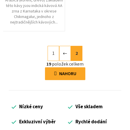
Arabica (koření, dřevo) Základem
této kávy jsou indická kávová AA
zrna z Karnataka v okrese
Chikmagalur, jednoho z
nejtradičnějších kávových...
S
1
2
t
r
19
položek celkem
O
á
v
NAHORU
n
l
k
á
o
d
v
a
á
Nízké ceny
Vše skladem
c
n
í
í
p
Exkluzivní výběr
Rychlé dodání
r