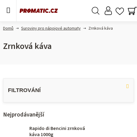
Přejít
na
obsah
Hledat
N
K
Domů
Suroviny pro nápojové automaty
Zrnková káva
Zrnková káva
Výpis produktů
Nejprodávanější
Rapido di Bencini zrnková
káva 1000g