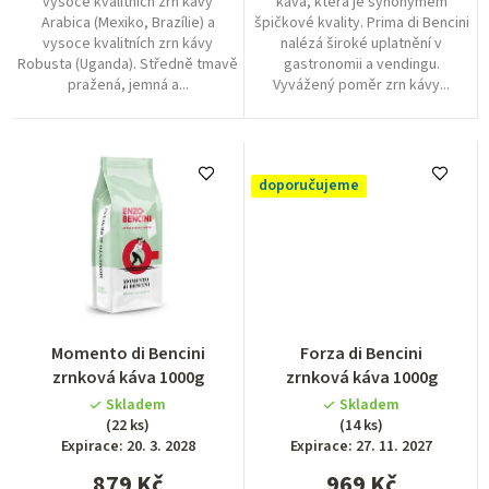
vysoce kvalitních zrn kávy
káva, která je synonymem
Arabica (Mexiko, Brazílie) a
špičkové kvality. Prima di Bencini
vysoce kvalitních zrn kávy
nalézá široké uplatnění v
Robusta (Uganda). Středně tmavě
gastronomii a vendingu.
pražená, jemná a...
Vyvážený poměr zrn kávy...
doporučujeme
Průměrné
Momento di Bencini
Forza di Bencini
hodnocení
zrnková káva 1000g
zrnková káva 1000g
produktu
Skladem
Skladem
je
(22 ks)
(14 ks)
5,0
Expirace: 20. 3. 2028
Expirace: 27. 11. 2027
z
879 Kč
969 Kč
5