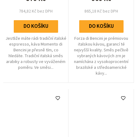
hvězdiček.
784,82 Kč bez DPH
865,18 Kč bez DPH
DO KOŠÍKU
DO KOŠÍKU
Jestliže máte rádi tradiční italské
Forza di Bencini je prémiovou
espsresso, káva Momento di
italskou kávou, garancí té
Bencini je přesně tím, co
nejvyšší kvality. Směs pečlivě
hledáte. Tradiční italská směs
vybraných kávových zrn je
arabiky a robusty ve vyváženém
namíchána z vysokoprocentní
poměru. Ve směsi...
brazilské a středoamerické
kávy...