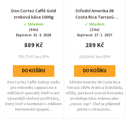
Průměrné
Don Cortez Caffé Gold
Střední Amerika 06
hodnocení
zrnková káva 1000g
Costa Rica Tarrazú
produktu
zrnková káva 300g
Skladem
Skladem
je
(4 ks)
(2 ks)
5,0
Expirace: 31. 3. 2028
Expirace: 27. 1. 2027
z
889 Kč
289 Kč
5
hvězdiček.
793,75 Kč bez DPH
258,04 Kč bez DPH
DO KOŠÍKU
DO KOŠÍKU
Don Cortez Caffé Gold je směs
Střední Amerika 06 Costa Rica
pro milovníky cappuccina a
Tarrazú 100% Arabica (čokoláda,
mléčných specialit, kteří ocení
oříšky, peckové ovoce) Kostarika
výraznější chuťový profil kávy,
produkuje kávu známou jako
který tvoří v kombinaci s mlékem
„classic cup“. Chuť je příjemně
harmonické spojení....
jemná s citrusovou...