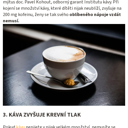
mýtus doc. Pavel Kohout, odborný garant Institutu kávy. Při
kojení se množství kávy, které dítěti nijak neublíží, zvyšuje na
200 mg kofeinu, ženy se tak svého
oblíbeného nápoje vzdát
nemusí.
3. KÁVA ZVYŠUJE KREVNÍ TLAK
Pokud
kávu
nepijete v nijak velkém množství, nemusíte se