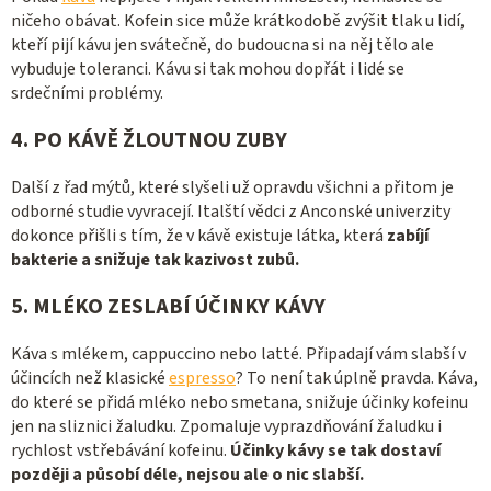
ničeho obávat. Kofein sice může krátkodobě zvýšit tlak u lidí,
kteří pijí kávu jen svátečně, do budoucna si na něj tělo ale
vybuduje toleranci. Kávu si tak mohou dopřát i lidé se
srdečními problémy.
4. PO KÁVĚ ŽLOUTNOU ZUBY
Další z řad mýtů, které slyšeli už opravdu všichni a přitom je
odborné studie vyvracejí. Italští vědci z Anconské univerzity
dokonce přišli s tím, že v kávě existuje látka, která
zabíjí
bakterie a snižuje tak kazivost zubů.
5. MLÉKO ZESLABÍ ÚČINKY KÁVY
Káva s mlékem, cappuccino nebo latté. Připadají vám slabší v
účincích než klasické
espresso
? To není tak úplně pravda. Káva,
do které se přidá mléko nebo smetana, snižuje účinky kofeinu
jen na sliznici žaludku. Zpomaluje vyprazdňování žaludku i
rychlost vstřebávání kofeinu.
Účinky kávy se tak dostaví
později a působí déle, nejsou ale o nic slabší.