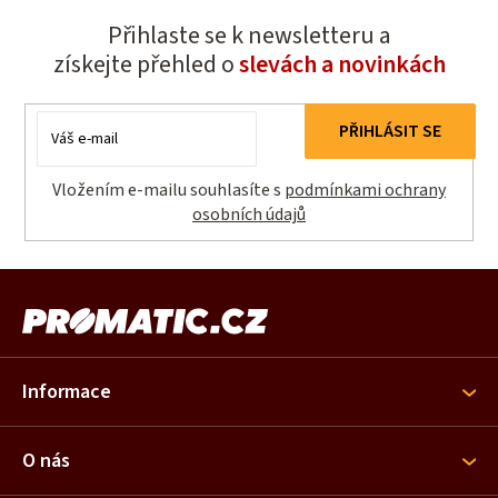
Přihlaste se k newsletteru a
získejte přehled o
slevách a novinkách
E-
PŘIHLÁSIT SE
mail
Vložením e-mailu souhlasíte s
podmínkami ochrany
osobních údajů
Z
á
p
a
Informace
t
í
O nás