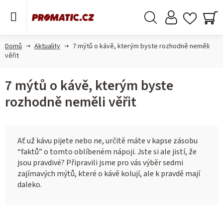
Přejít
na
obsah
Hledat
NÁ
KO
Domů
Aktuality
7 mýtů o kávě, kterým byste rozhodně neměli
věřit
7 mýtů o kávě, kterým byste
rozhodně neměli věřit
Ať už kávu pijete nebo ne, určitě máte v kapse zásobu
“faktů” o tomto oblíbeném nápoji. Jste si ale jistí, že
jsou pravdivé? Připravili jsme pro vás výběr sedmi
zajímavých mýtů, které o kávě kolují, ale k pravdě mají
daleko.