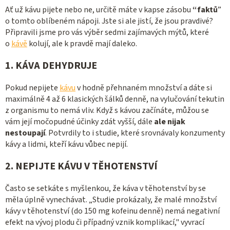
Ať už kávu pijete nebo ne, určitě máte v kapse zásobu
“faktů
”
o tomto oblíbeném nápoji. Jste si ale jistí, že jsou pravdivé?
Připravili jsme pro vás výběr sedmi zajímavých mýtů, které
o
kávě
kolují, ale k pravdě mají daleko.
1. KÁVA DEHYDRUJE
Pokud nepijete
kávu
v hodně přehnaném množství a dáte si
maximálně 4 až 6 klasických šálků denně, na vylučování tekutin
z organismu to nemá vliv. Když s kávou začínáte, můžou se
vám její močopudné účinky zdát vyšší, dále
ale nijak
nestoupají
. Potvrdily to i studie, které srovnávaly konzumenty
kávy a lidmi, kteří kávu vůbec nepijí.
2. NEPIJTE KÁVU V TĚHOTENSTVÍ
Často se setkáte s myšlenkou, že káva v těhotenství by se
měla úplně vynechávat. „Studie prokázaly, že malé množství
kávy v těhotenství (do 150 mg kofeinu denně) nemá negativní
efekt na vývoj plodu či případný vznik komplikací," vyvrací