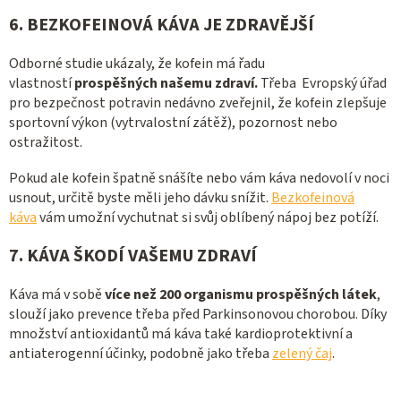
6. BEZKOFEINOVÁ KÁVA JE ZDRAVĚJŠÍ
Odborné studie ukázaly, že kofein má řadu
vlastností
prospěšných našemu zdraví.
Třeba Evropský úřad
pro bezpečnost potravin nedávno zveřejnil, že kofein zlepšuje
sportovní výkon (vytrvalostní zátěž), pozornost nebo
ostražitost.
Pokud ale kofein špatně snášíte nebo vám káva nedovolí v noci
usnout, určitě byste měli jeho dávku snížit.
Bezkofeinová
káva
vám umožní vychutnat si svůj oblíbený nápoj bez potíží.
7. KÁVA ŠKODÍ VAŠEMU ZDRAVÍ
Káva má v sobě
více než 200 organismu prospěšných látek
,
slouží jako prevence třeba před Parkinsonovou chorobou. Díky
množství antioxidantů má káva také kardioprotektivní a
antiaterogenní účinky, podobně jako třeba
zelený čaj
.